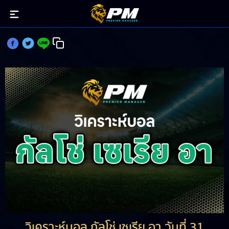
วิเคราะห์บอล กัลโช่ เซเรีย อา วันที่ 31 สิงหาคม 2025
วิเคราะห์บอล กัลโช่ เซเรีย อา
วันที่ 31