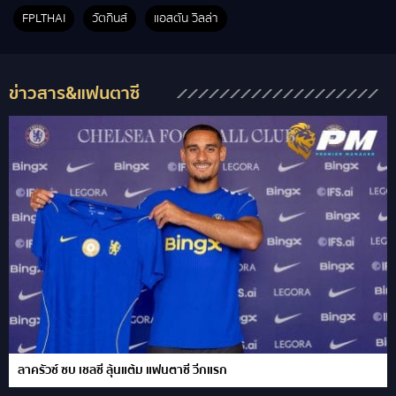
FPLTHAI
วัตกินส์
แอสตัน วิลล่า
ข่าวสาร&แฟนตาซี
ลาครัวซ์ ซบ เชลซี ลุ้นแต้ม แฟนตาซี วีกแรก