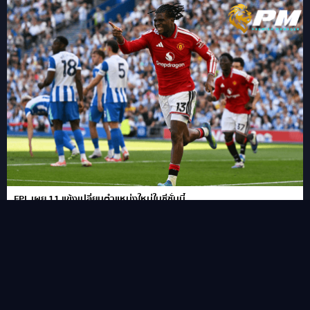
FPL เผย 11 แข้งเปลี่ยนตำแหน่งใหม่ในซีซั่นนี้