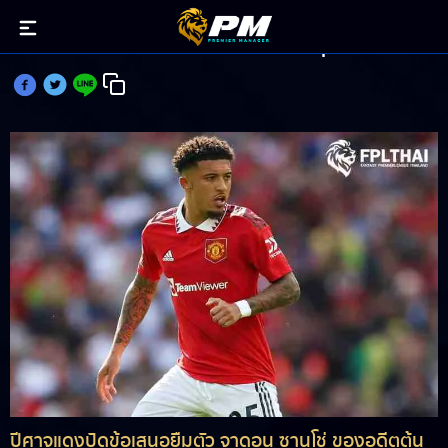
ผีปัดข้อเสนอเสือเหลืองยืม ซานโช่ กลับบุนเดสลีกา
ปีศาจแดงปัดข้อเสนอยืมตัว จาดอน ซานโช่ ของอดีตต้น