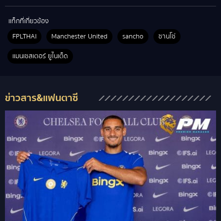
แท็กที่เกี่ยวข้อง
FPLTHAI
Manchester United
sancho
ซานโช่
แมนเชสเตอร์ ยูไนเต็ด
ข่าวสาร&แฟนตาซี