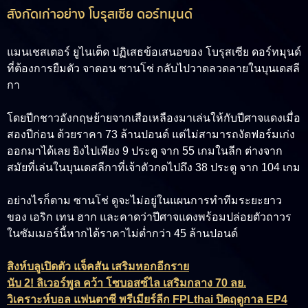
สังกัดเก่าอย่าง โบรุสเซีย ดอร์ทมุนด์
แมนเชสเตอร์ ยูไนเต็ด ปฏิเสธข้อเสนอของ โบรุสเซีย ดอร์ทมุนด์
ที่ต้องการยืมตัว
จาดอน ซานโช่
กลับไปวาดลวดลายในบุนเดสลี
กา
โดยปีกชาวอังกฤษย้ายจากเสือเหลืองมาเล่นให้กับปีศาจแดงเมื่อ
สองปีก่อน ด้วยราคา 73 ล้านปอนด์ แต่ไม่สามารถงัดฟอร์มเก่ง
ออกมาได้เลย ยิงไปเพียง 9 ประตู จาก 55 เกมในลีก ต่างจาก
สมัยที่เล่นในบุนเดสลีกาที่เจ้าตัวกดไปถึง 38 ประตู จาก 104 เกม
อย่างไรก็ตาม ซานโช่ ดูจะไม่อยู่ในแผนการทำทีมระยะยาว
ของ เอริก เทน ฮาก และคาดว่าปีศาจแดงพร้อมปล่อยตัวถาวร
ในซัมเมอร์นี้หากได้ราคาไม่ต่ำกว่า 45 ล้านปอนด์
สิงห์บลูเปิดตัว แจ็คสัน เสริมหอกอีกราย
นับ 2! ลิเวอร์พูล คว้า โซบอสซ์ไล เสริมกลาง 70 ลย.
วิเคราะห์บอล แฟนตาซี พรีเมียร์ลีก FPLthai ปิดฤดูกาล EP4