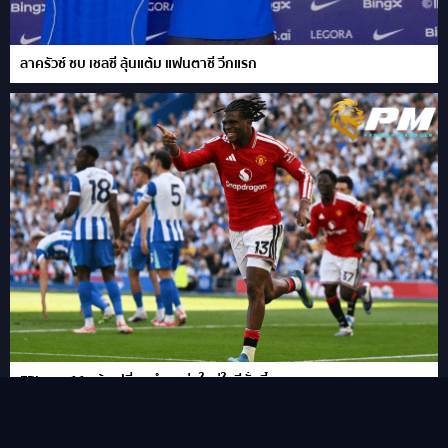
ลาครัวซ์ ซบ เชลซี ลุ้นแต้ม แฟนตาซี วีกแรก
FPL เผย 11 แข้งเปลี่ยนตำแหน่งใหม่ในซีซั่นนี้