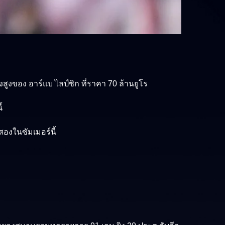
สูงของ อาร์แบ ไลป์ซิก ที่ราคา 70 ล้านยูโร
้
สองในซัมเมอร์นี้