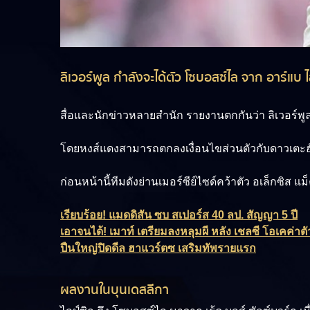
ลิเวอร์พูล กำลังจะได้ตัว โซบอสซ์ไล จาก อาร์แบ
สื่อและนักข่าวหลายสำนัก รายงานตกกันว่า ลิเวอร์
โดยหงส์แดงสามารถตกลงเงื่อนไขส่วนตัวกับดาวเตะฮัง
ก่อนหน้านี้ทีมดังย่านเมอร์ซีย์ไซด์คว้าตัว อเล็กซิส 
เรียบร้อย! แมดดิสัน ซบ สเปอร์ส 40 ลป. สัญญา 5 ปี
เอาจนได้! เมาท์ เตรียมลงหลุมผี หลัง เชลซี โอเคค่าตั
ปืนใหญ่ปิดดีล ฮาแวร์ตซ เสริมทัพรายแรก
ผลงานในบุนเดสลีกา