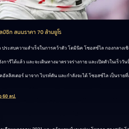
 ไลป์ซิก สนนราคา 70 ล้านยูโร
พูล ประสบความสำเร็จในการคว้าตัว
โดมินิค โซอสซ์ไล
กองกลางเชิง
การีได้แล้ว และจะเดินทางมาตรวจร่างกาย และเปิดตัวในเร็ววันนี
แม็คอัลลิสเตอร์ มาจาก ไบรท์ตัน และกำลังจะได้ โซอสซ์ไล เป็นรายที่
ว 60 ลป.