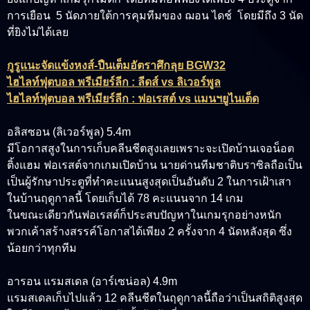
การเยือน 5 นัดภายใต้การคุมทีมของ ฌอน ไดช์ โดยมีถึง 3 นัด
ที่ยิงไม่ได้เลย
กูรูแนะจัดแข้งหงส์-ปืนเต็มอัตราศึกลุย BGW32
ไฮไลท์ฟุตบอล พรีเมียร์ลีก : ลีดส์ vs ลิเวอร์พูล
ไฮไลท์ฟุตบอล พรีเมียร์ลีก : ฟอเรสต์ vs แมนฯยูไนเต็ด
อลิสซอน (ลิเวอร์พูล) 5.4m
มีโอกาสสูงในการเก็บคลีนชีตสูงเลยเพราะจะเปิดบ้านเจอน็อต
ติ้งแฮม ฟอเรสต์จากเกมเปิดบ้าน นายด่านทีมชาติบราซิลถือเป็น
เป็นผู้รักษาประตูที่ทำคะแนนสูงสุดเป็นอันดับ 2 ในการเฝ้าเสา
ในบ้านฤดูกาลนี้ โดยเก็บได้ 78 คะแนนจาก 14 เกม
ในขณะเดียวกันฟอเรสต์ก็ประสบปัญหาในเกมรุกอย่างหนัก
พวกเค้าสร้างสรรค์โอกาสได้เพียง 2 ครั้งจาก 4 นัดหลังสุด ซึ่ง
น้อยกว่าทุกทีม
อารอน แรมสเดล (อาร์เซน่อล) 4.9m
แรมสเดลเก็บไปแล้ว 12 คลีนชีตในฤดูกาลนี้ถือว่าเป็นสถิติสูงสุด