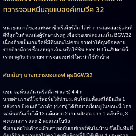
ทวารจอมหนึบลุยแบลงค์เกมวีค 32
หน่วยสเกาต์ของแฟนตาซี พรีเมียร์ลีก ได้ทำการสอดส่องผู้เล่นที่
ดีที่สุดในตำแหน่งผู้รักษาประตู เพื่อช่วยเซฟคะแนนใน BGW32
เนื่องด้วยเป็นเกมวีคที่มีทีมเตะไม่ครบ อาจทำให้กุนซือหลาย
รายต้องมีการซื้อแบบฉุกเฉิน หรือใช้ชิพ Free Hit ในสัปดาห์นี้
เรามาดูกันว่า นายทวารจอมเซฟ มีใครน่าใช้กันบ้าง
คัดเน้นๆ นายทวารจอมเซฟ ลุยBGW32
แซม จอห์นสตัน (คริสตัล พาเลซ) 4.4m
นายด่านรายนี้โชว์ฟอร์มได้น่าประทับใจนับตั้งแต่ได้ยืนมือ 1
หลังจาก บิเซนเต้ ไกวต้า (4.4m) ได้รับบาดเจ็บอยู่ในขณะนี้ โดย
จอห์นสตันเก็บได้ 13 แต้มจาก 2 เกมหลังสุด จาก 1 คลีนชีต, 3
คะแนนการ และ 2 คะแนนโบนัส
ซึ่งเกมต่อไปเค้าจะเฝ้าเสาเจอกับเอฟเวอร์ตันในบ้าน ซึ่งเป็นทีมที่
ยังแก้ปัญหาเกมรุกไม่ตก โดยทีมท็อฟฟี่ยิงได้เพียง 4 ประตูจาก