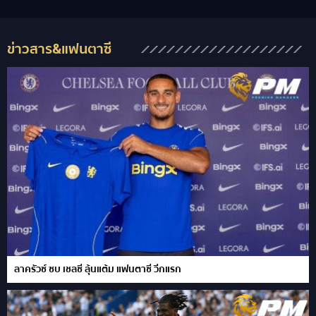
ข่าวสาร&แฟนตาซี
ลาครัวซ์ ซบ เชลซี ลุ้นแต้ม แฟนตาซี วีกแรก