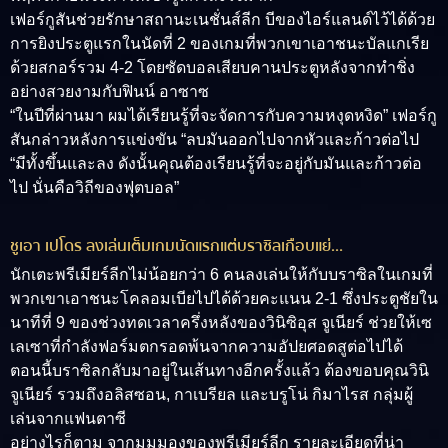
เฟอร์กูสันช่วยรักษาสถานะเนชั่นส์ลีก บีของไอร์แลนด์ไว้ได้ด้วย
การยิงประตูแรกในนัดที่ 2 ของเกมที่พวกเขาเอาชนะบัลแกเรีย
ด้วยสกอร์รวม 4-2 โดยซัดบอลเสียบคานประตูหลังจากทำชิ่ง
อย่างสวยงามกับฟินน์ อาซาซ
“ในปีที่ผ่านมา ผมได้เรียนรู้ที่จะจัดการกับความหงุดหงิด” เฟอร์กู
สันกล่าวหลังการแข่งขัน “ลบมันออกไปจากหัวและก้าวต่อไป
“มีทั้งขึ้นและลง ดังนั้นคุณต้องเรียนรู้ที่จะอยู่กับมันและก้าวต่อ
ไป นั่นคือวิถีของฟุตบอล”
ชูเอา เปโดร ลงเล่นเต็มเกมนัดแรกแต่บราซิลเกือบแย่…
นักเตะพรีเมียร์ลีกไม่น้อยกว่า 6 คนลงเล่นให้กับบราซิลในเกมที่
พวกเขาเอาชนะโคลอมเบียไปได้ด้วยคะแนน 2-1 ซึ่งประตูชัยใน
นาทีที่ 9 ของช่วงทดเวลาครึ่งหลังของวินิซิอุส จูเนียร์ ช่วยให้เซ
เลเซาที่กำลังฟอร์มตกรอดพ้นจากความอัปยศอดสูต่อไปได้
ตอนนี้บราซิลกลับมาอยู่ในเส้นทางอีกครั้งแล้ว ต้องขอบคุณวินิ
จูเนียร์ รวมถึงอลิสซอน, กาเบรียล และบรูโน่ กิมาไรส กลุ่มผู้
เล่นจากแฟนตาซี
อย่างไรก็ตาม จากมุมมองของพรีเมียร์ลีก รายละเอียดที่น่า