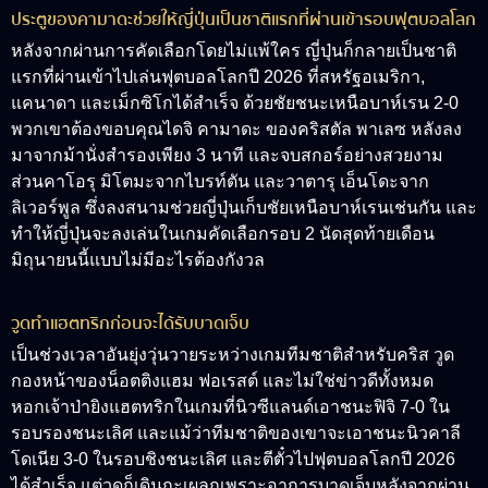
ประตูของคามาดะช่วยให้ญี่ปุ่นเป็นชาติแรกที่ผ่านเข้ารอบฟุตบอลโลก
หลังจากผ่านการคัดเลือกโดยไม่แพ้ใคร ญี่ปุ่นก็กลายเป็นชาติ
แรกที่ผ่านเข้าไปเล่นฟุตบอลโลกปี 2026 ที่สหรัฐอเมริกา,
แคนาดา และเม็กซิโกได้สำเร็จ ด้วยชัยชนะเหนือบาห์เรน 2-0
พวกเขาต้องขอบคุณไดจิ คามาดะ ของคริสตัล พาเลซ หลังลง
มาจากม้านั่งสำรองเพียง 3 นาที และจบสกอร์อย่างสวยงาม
ส่วนคาโอรุ มิโตมะจากไบรท์ตัน และวาตารุ เอ็นโดะจาก
ลิเวอร์พูล ซึ่งลงสนามช่วยญี่ปุ่นเก็บชัยเหนือบาห์เรนเช่นกัน และ
ทำให้ญี่ปุ่นจะลงเล่นในเกมคัดเลือกรอบ 2 นัดสุดท้ายเดือน
มิถุนายนนี้แบบไม่มีอะไรต้องกังวล
วูดทำแฮตทริกก่อนจะได้รับบาดเจ็บ
เป็นช่วงเวลาอันยุ่งวุ่นวายระหว่างเกมทีมชาติสำหรับคริส วูด
กองหน้าของน็อตติงแฮม ฟอเรสต์ และไม่ใช่ข่าวดีทั้งหมด
หอกเจ้าป่ายิงแฮตทริกในเกมที่นิวซีแลนด์เอาชนะฟิจิ 7-0 ใน
รอบรองชนะเลิศ และแม้ว่าทีมชาติของเขาจะเอาชนะนิวคาลี
โดเนีย 3-0 ในรอบชิงชนะเลิศ และตีตั๋วไปฟุตบอลโลกปี 2026
ได้สำเร็จ แต่วูดก็เดินกะเผลกเพราะอาการบาดเจ็บหลังจากผ่าน