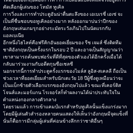
คัดเลือกผู้เล่นของ โทมัส ทูเคิล
การวิ่งและการทำประตูอันน่าตื่นตะลึงของ เอเบเรชี่ เอเซ่ จะ
เป็นที่ชื่นชอบขอทูเคิลอย่างมาก หลังออกมาบ่นว่าปีกของ
อังกฤษเล่นเกมรุกอย่างระมัดระวังเกินไปในนัดแรกกับ
แอลเบเนีย
อีกหนึ่งไฮไลท์คือฟรีคิกอันยอดเยี่ยมของ รีซ เจมส์ ซึ่งติดทีม
ชาติอังกฤษเป็นครั้งแรกในรอบ 2 ปี และอาจเป็นสัญญาณว่า
เขาสามารถค้นพบฟอร์มที่ดีที่สุดของตัวเองได้อีกครั้งเมื่อได้
กลับมาร่วมงานกับอดีตกุนซือเชลซี
นอกจากนี้การทำประตูครั้งแรกของไมล์ส ลูอิส-สเคลลี ถือเป็น
ช่วงเวลาที่ยอดเยี่ยมสำหรับนักเตะวัย 18 ปีผู้ซึ่งดูเหมือนว่าจะ
เป็นแบ็กซ้ายตัวเลือกแรกของอังกฤษไปแล้ว ขณะที่เคอร์ติส
โจนส์และมอร์แกน โรเจอร์สก็ทำผลงานได้น่าประทับใจใน
ตำแหน่งกองกลางตัวกลาง
โดยรวมแล้ว การเข้าแคมป์แรกสำหรับทูเคิลนั้นแข็งแกร่งมาก
โดยมีผู้เล่นตัวสำรองหลายคนแสดงให้เห็นว่าอังกฤษมีจุดแข็งที่
นั่นก็ตือการมีกลุ่มผู้เล่นที่ค่อนข้างลึกกว่าชาติอื่นๆ