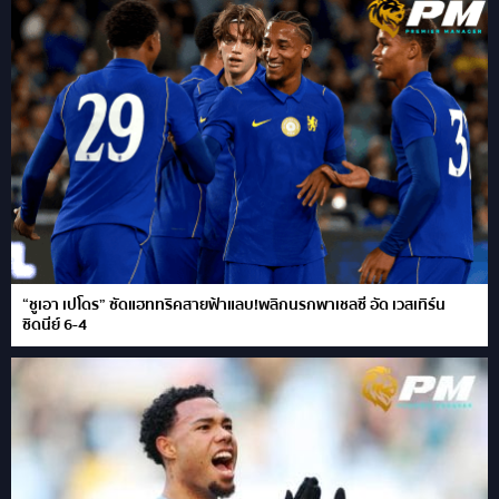
“ชูเอา เปโดร” ซัดแฮททริคสายฟ้าแลบ!พลิกนรกพาเชลซี อัด เวสเทิร์น
ซิดนีย์ 6-4