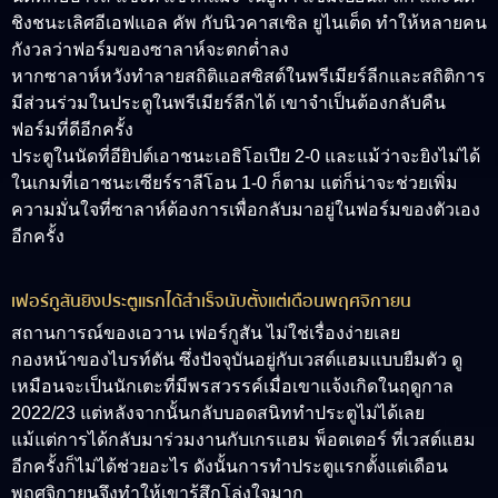
ชิงชนะเลิศอีเอฟแอล คัพ กับนิวคาสเซิล ยูไนเต็ด ทำให้หลายคน
กังวลว่าฟอร์มของซาลาห์จะตกต่ำลง
หากซาลาห์หวังทำลายสถิติแอสซิสต์ในพรีเมียร์ลีกและสถิติการ
มีส่วนร่วมในประตูในพรีเมียร์ลีกได้ เขาจำเป็นต้องกลับคืน
ฟอร์มที่ดีอีกครั้ง
ประตูในนัดที่อียิปต์เอาชนะเอธิโอเปีย 2-0 และแม้ว่าจะยิงไม่ได้
ในเกมที่เอาชนะเซียร์ราลีโอน 1-0 ก็ตาม แต่ก็น่าจะช่วยเพิ่ม
ความมั่นใจที่ซาลาห์ต้องการเพื่อกลับมาอยู่ในฟอร์มของตัวเอง
อีกครั้ง
เฟอร์กูสันยิงประตูแรกได้สำเร็จนับตั้งแต่เดือนพฤศจิกายน
สถานการณ์ของเอวาน เฟอร์กูสัน ไม่ใช่เรื่องง่ายเลย
กองหน้าของไบรท์ตัน ซึ่งปัจจุบันอยู่กับเวสต์แฮมแบบยืมตัว ดู
เหมือนจะเป็นนักเตะที่มีพรสวรรค์เมื่อเขาแจ้งเกิดในฤดูกาล
2022/23 แต่หลังจากนั้นกลับบอดสนิททำประตูไม่ได้เลย
แม้แต่การได้กลับมาร่วมงานกับเกรแฮม พ็อตเตอร์ ที่เวสต์แฮม
อีกครั้งก็ไม่ได้ช่วยอะไร ดังนั้นการทำประตูแรกตั้งแต่เดือน
พฤศจิกายนจึงทำให้เขารู้สึกโล่งใจมาก