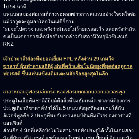
ไป 54 นาที
แฟนบอลของฟอเรสต์ต่างรอคอยข่าวการสแกนอย่างใจจดใจจ่อ
แม้ว่าวูดจะดูมองโลกในแง่ดีก็ตาม
“ผมจะไปตรวจ และหวังว่ามันจะไม่ร้ายแรงอะไร และหวังว่ามัน
คงเป็นแค่อาการเล็กน้อย” เขากล่าวกับสถานีวิทยุนิวซีแลนด์
RNZ
เจ้าป่ามาสี่!ส่องทีมยอดเยี่ยม FPL หลังผ่าน 29 เกมวีค
ซาลาห์ ลุ้นทำลายสถิติผู้เล่นที่คว้าแต้มโบนัสสูงที่สุดต่อฤดูกาล
ฟอเรสต์ ขึ้นแท่นแข้งแต้มแตะหลักร้อยสูงสุดในลีก
ซาลาห์กลับสู่ฟอร์มอีกครั้ง หลังฟอร์มตกเล้กน้อยกับลิเวอร์พูล
ประตูในเสื้อทีมชาติอียิปต์คือสิ่งที่โมฮัมเหม็ด ซาลาห์ต้องการ
ประตูเดียวที่ซาลาห์ทำได้ใน 5 เกมหลังสุดที่ลงสนามให้กับ
ลิเวอร์พูลคือ 2 ประตูที่พบกับเซาแธมป์ตันทีมบ๊วยของตารางที่
แอนฟิลด์
ส่วนอีก 4 นัดที่เหลือบังโมไม่สามารถพังประตูได้ ทั้งในเกมสอง
นัดที่กับปารีส แซงต์ แชร์กแมง ในยูฟ่า แชมเปี้ยนส์ ลีก และนัด