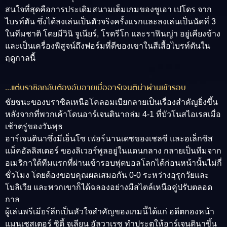
สนใจที่สุดคือการประเดิมสนามเต็มเกมของชูเอา เปโดร จาก
ไบรท์ตัน ซึ่งได้ลงเล่นเป็นตัวจริงครั้งแรกและลงเล่นเป็นนัดที่ 3
ในทีมชาติ โดยมีวินิ จูเนียร์, โรดรีโก และราฟินญ่า อยู่เคียงข้าง
และเป็นเครื่องพิสูจน์ถึงฟอร์มที่ดีของเขาในสีเสื้อไบรท์ตันใน
ฤดูกาลนี้
…แต่บราซิลกลับต้องอับอายเมื่ออาร์เจนติน่าผ่านเข้ารอบ
ชัยชนะของบราซิลเหนือโคลอมเบียกลายเป็นเรื่องสำคัญยิ่งขึ้น
หลังจากที่พวกเค้าโดนอาร์เจนตินาถล่ม 4-1 ที่บัวโนสไอเรสเมื่อ
เช้าตรู่ของวันพุธ
อาร์เจนตินาซึ่งมีเอ็นโซ เฟอร์นานเดซของเชลซี และอเล็กซิส
แม็คอัลลิสเตอร์ ของลิเวอร์พูลอยู่ในแดนกลาง กลายเป็นทีมจาก
อเมริกาใต้ทีมแรกที่ผ่านเข้ารอบฟุตบอลโลกได้ก่อนหน้านั้นไม่กี่
ชั่วโมง โดยต้องขอบคุณผลเสมอกัน 0-0 ระหว่างอุรุกวัยและ
โบลิเวีย และพวกเขาก็ได้ฉลองอย่างมีสไตล์เหนือคู่ปรับตลอด
กาล
ผู้เล่นพรีเมียร์ลีกเป็นหัวใจสำคัญของเกมนี้ได้แก่ อดีตกองหน้า
แมนเชสเตอร์ ซิตี้ จูเลียน อัลวาเรซ ทำประตูให้อาร์เจนตินาขึ้น