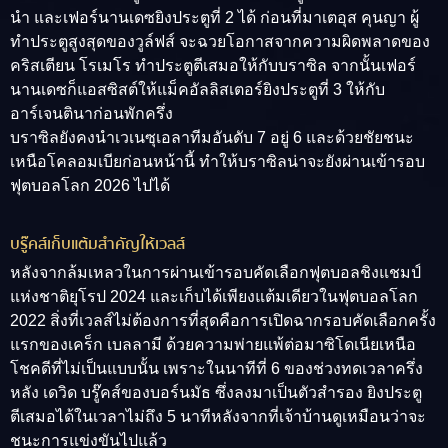
นำ และเฟอร์นานเดซยิงประตูที่ 2 ได้ ก่อนที่มาเตอุส คุนญา ผู้
ทำประตูสูงสุดของวูล์ฟส์ จะฉวยโอกาสจากความผิดพลาดของ
คริสเตียน โรเมโร ทำประตูตีเสมอให้กับบราซิล จากนั้นเฟอร์
นานเดซก็แอสซิสต์ให้แม็คอัลลิสเตอร์ยิงประตูที่ 3 ให้กับ
อาร์เจนตินาก่อนพักครึ่ง
บราซิลยังคงนำเวเนซุเอลาทีมอันดับ 7 อยู่ 6 และด้วยชัยชนะ
เหนือโคลอมเบียก่อนหน้านี้ ทำให้บราซิลน่าจะยังผ่านเข้ารอบ
ฟุตบอลโลก 2026 ไปได้
บรู๊คส์เก็บแต้มสำคัญให้เวลส์
หลังจากล้มเหลวในการผ่านเข้ารอบคัดเลือกฟุตบอลชิงแชมป์
แห่งชาติยุโรป 2024 และเก็บได้เพียงแต้มเดียวในฟุตบอลโลก
2022 สิ่งที่เวลส์ไม่ต้องการที่สุดคือการเปิดฉากรอบคัดเลือกครั้ง
แรกของเคร็ก เบลลามี ด้วยความพ่ายแพ้ต่อมาซิโดเนียเหนือ
โชคดีที่ไม่เป็นแบบนั้น เพราะในนาทีที่ 6 ของช่วงทดเวลาครึ่ง
หลัง เดวิด บรู๊คส์ของบอร์นมัธ ซึ่งลงมาเป็นตัวสำรอง ยิงประตู
ตีเสมอได้ในเวลาไม่ถึง 5 นาทีหลังจากที่เจ้าบ้านดูเหมือนว่าจะ
ชนะการแข่งขันไปแล้ว