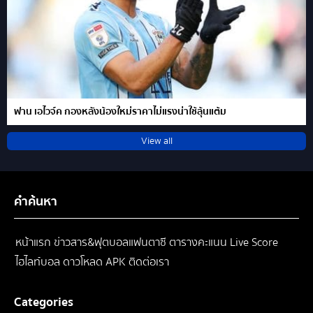
ฟาน เอไวจ์ค กองหลังน้องใหม่ราคาไม่แรงน่าใช้ลุ้นแต้ม
View all
คำค้นหา
หน้าแรก
ข่าวสาร&ฟุตบอลแฟนตาซี
ตารางคะแนน
Live Score
ไฮไลท์บอล
ดาวโหลด APK
ติดต่อเรา
Categories