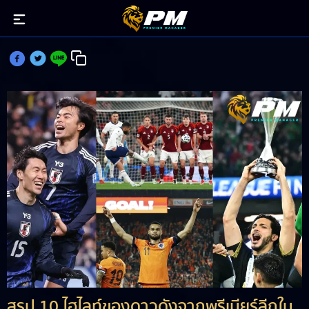
10 ไฮไลท์ช่วงเบรก ทีมชาติ ของดาวเตะFPL
สรุป 10 ไฮไลท์ของดาวดังจากพรีเมียร์ลีกใน