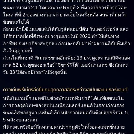
หัวหอกของฟูแล่มทำผลงานได้อย่างโดดเด่นโดยยิงเบิ้ลพาทีม
ชนะปานามา 2-1 โดยเฉพาะประตูที่ 2 ที่มาจากการยิงจุดโทษ
ในนาทีที่ 2 ของช่วงทดเวลาบาดเจ็บในครึ่งหลัง จนพาทีมคว้า
ชัยชนะไปได้
ก่อนหน้านี้ฆิเมเนซเล่นให้กับวูล์ฟแฮมป์ตัน วันเดอร์เรอร์ส และ
ได้รับบาดเจ็บที่ศีรษะอย่างรุนแรงในปี 2020 ทำให้เส้นทาง
อาชีพของเขาต้องสะดุดลง ก่อนจะกลับมาทำผลงานดีกับทีมเจ้า
สัวในฤดูกาลนี้
ส่วนในทีมชาติ ฆิเมเนซขาดอีกเพียง 13 ประตูจะทาบสถิติตลอด
กาล 52 ประตูของฮาเวียร์ “ชิชาร์ริโต้” เฮอร์นานเดซ ซึ่งนักเตะ
วัย 33 ปียังพอมีเวลาไปถึงจุดนั้น
ดาวเด่นพรีเมียร์ลีกในเกมสุดคลาสสิคระหว่างสเปนและเนเธอร์แลนด์
หนึ่งในเกมบิ๊กแมทช์ในช่วงพักเบรกทีมชาติ ได้แก่ชัยชนะใน
การดวลจุดโทษของสเปนเหนือเนเธอร์แลนด์ในรอบก่อนรอง
ชนะเลิศของยูฟ่า เนชั่นส์ ลีก หลังจากเสมอกันด้วยสกอร์รวม 5-
5 หลังจบสองเลก
มีนักเตะพรีเมียร์ลีกหลายคนปรากฏตัวในทั้งอสงแมทช์หลาย