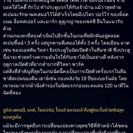
ราย ในเลกแรกที่เฟเยนูร์ด จัสติน ไคลเวิร์ต ของบอร์นมัธ จ่าย
บอลให้โคดี้ กักโป ทำประตูแรกให้กับเจ้าบ้าน แม้ว่าสุดท้าย
สเปนจะรักษาผลเสมอไว้ได้สำเร็จโดยมีเปโดร ปอร์โร่ ของท็อต
แนม ฮ็อทสเปอร์ และมาร์ก คูคูเรญ่าของเชลซี ยืนในแนวรับ
ด้วย
ส่วนเกมเลกที่สองดำเนินไปอีกขั้นในเกมที่พลิกผันอยู่ตลอด
สเปนขึ้นนำ 3 ครั้ง แต่ถูกตามตีเสมอได้ทั้ง 3 ครั้ง โดยเอียน มาต
เซ่น ของแอสตัน วิลล่า ยิงประตูในนัดเปิดตัวในทีมชาติ ซึ่งประตู
นี้น่าจะช่วยสร้างความมั่นใจให้กับเขาได้เป็นอย่างดี หลังจาก
ฤดูกาลเปิดตัวที่ยากลำบากที่วิลลา พาร์ค
แต่สิ่งที่สำคัญที่สุดในเกมนัดนี้คงเป็นการเปิดตัวครั้งแรกในทีม
ชาติสเปนของดีน เฮาจ์เซ่น กองหลังวัย 19 ปีของบอร์นมัธ โดย
เขาลงมาจากม้านั่งสำรองในนัดแรกก่อนจะลงเล่น 120 นาทีใน
นัดที่สอง
ลูอิส-สเคลลี, เอเซ่, โรเจอร์ส, โจนส์ และเจมส์ คือผู้ชนะในช่วงต้นยุค
ของทูเคิ่ล
แม้จะมีการพูดถึงการเปลี่ยนแปลงทางยุทธวิธีที่หัวหน้าโค้ชคน
ใหม่ของอังกฤษต้องการทำ การเปลี่ยนแปลงที่แท้จริงอยู่ที่การ