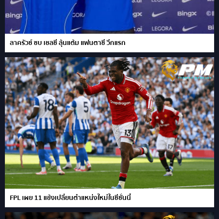
ลาครัวซ์ ซบ เชลซี ลุ้นแต้ม แฟนตาซี วีกแรก
FPL เผย 11 แข้งเปลี่ยนตำแหน่งใหม่ในซีซั่นนี้