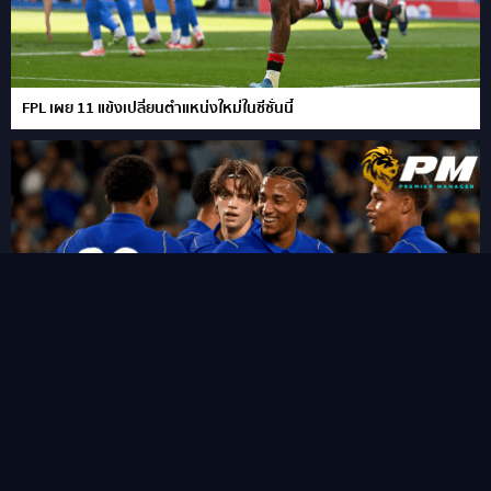
FPL เผย 11 แข้งเปลี่ยนตำแหน่งใหม่ในซีซั่นนี้
“ชูเอา เปโดร” ซัดแฮททริคสายฟ้าแลบ!พลิกนรกพาเชลซี อัด เวสเทิร์น
ซิดนีย์ 6-4