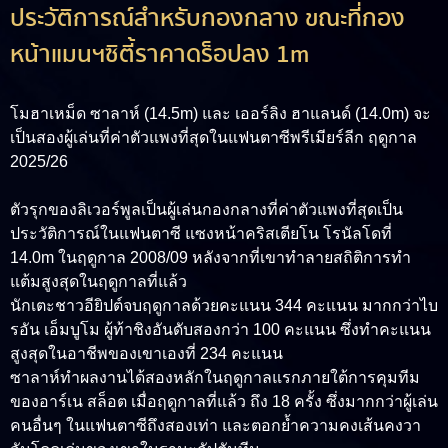
ประวัติการณ์สำหรับกองกลาง ขณะที่กอง
หน้าแมนฯซิตี้ราคาดร็อปลง 1m
โมฮาเหม็ด ซาลาห์ (14.5m) และ เออร์ลิง ฮาแลนด์ (14.0m) จะ
เป็นสองผู้เล่นที่ค่าตัวแพงที่สุดในแฟนตาซีพรีเมียร์ลีก ฤดูกาล
2025/26
ตัวรุกของลิเวอร์พูลเป็นผู้เล่นกองกลางที่ค่าตัวแพงที่สุดเป็น
ประวัติการณ์ในแฟนตาซี แซงหน้าคริสเตียโน โรนัลโดที่
14.0m ในฤดูกาล 2008/09 หลังจากที่เขาทำลายสถิติการทำ
แต้มสูงสุดในฤดูกาลที่แล้ว
นักเตะชาวอียิปต์จบฤดูกาลด้วยคะแนน 344 คะแนน มากกว่าไบ
รอัน เอ็มบูโม ผู้ท้าชิงอันดับสองกว่า 100 คะแนน ซึ่งทำคะแนน
สูงสุดในอาชีพของเขาเองที่ 234 คะแนน
ซาลาห์ทำผลงานได้สองหลักในฤดูกาลแรกภายใต้การคุมทีม
ของอาร์เน สล็อต เมื่อฤดูกาลที่แล้ว ถึง 18 ครั้ง ซึ่งมากกว่าผู้เล่น
คนอื่นๆ ในแฟนตาซีถึงสองเท่า และตอกย้ำความคงเส้นคงวา