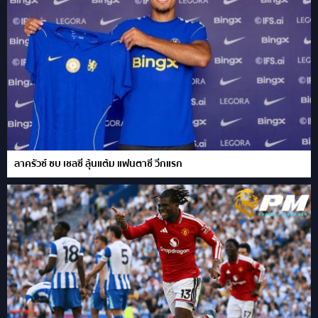
ลาครัวซ์ ซบ เชลซี ลุ้นแต้ม แฟนตาซี วีกแรก