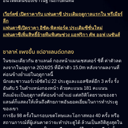
อันโดดเด่นของเขาในฐานะกัปตันทีม
เวียร์ตซ์ เปิดราคากับ แฟนตาซี ประเดิมฤดูกาลแรกใน พรีเมียร์
ลีก
แฟนตาซีเปิดราคา อิซัค-พิคฟอร์ด ประเดิมซีซั่นใหม่
แฟนตาซีเพิ่มสิทธิ์ย้ายทีมพิเศษช่วง แอฟริกา คัพ ออฟ เนชันส์
ซาลาห์ แพงขึ้น แต่ฮาแลนด์ตกลง
ในขณะเดียวกัน ฮาแลนด์ กองหน้าแมนเชสเตอร์ ซิตี้ ค่าตัวลด
ลงจากในฤดูกาล 2024/25 ที่มีค่าตัว 15.0m หลังจากผลงานที่
ค่อนข้างย่ำแย่ในฤดูกาลนี้
นักเตะชาวนอร์เวย์ซัดไป 22 ประตูและแอสซิสต์อีก 3 ครั้ง รั้ง
อันดับ 5 ในตำแหน่งกองหน้า ด้วยคะแนน 181 คะแนน
ถึงแม้จะเป็นฤดูกาลที่ค่อนข้างย่ำแย่ แต่สถิติโดยรวมของฮา
แลนด์ก็แสดงให้เห็นถึงศักยภาพอันยอดเยี่ยมในการทำประตู
ของเขา
การยิง 98 ครั้งในกรอบเขตโทษและโอกาสทอง 40 ครั้ง หรือ
สถานการณ์ที่ผู้เล่นคาดว่าจะทำประตูได้ ล้วนเป็นสถิติสูงสุดใน