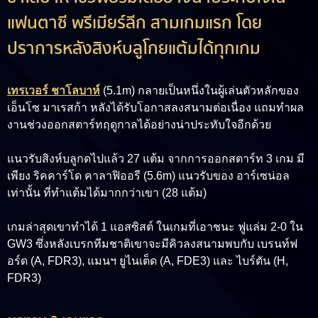
แฟนตาซี พรีเมียร์ลีก สามเกมแรก โดย
ปราการหลังสิงห์บลูโกยแต้มได้ทุกเกม
เทรเวอร์ ชาโลบาห์
(5.1m)
กลายเป็นหนึ่งในผู้เล่นตัวหลักของ
เอ็นโซ มาเรสก้า หลังได้รับโอกาสลงสนามต่อเนื่อง แถมทำผล
งานช่วงออกสตาร์ทฤดูกาลได้อย่างน่าประทับใจอีกด้วย
แนวรับสิงห์บลูกดไปแล้ว 27 แต้ม จากการออกสตาร์ท 3 เกม มี
เพียง
ริคคาร์โด คาลาฟิออรี (5.6m)
แนวรับของ อาร์เซน่อล
เท่านั้น ที่ทำแต้มได้มากกว่าเขา (28 แต้ม)
เกมล่าสุดเขาทำได้ 1 แอสซิสต์ ในเกมที่เอาชนะ ฟูแล่ม 2-0 ใน
GW3 ซึ่งหลังเบรกทีมชาติเขาจะมีคิวลงสนามพบกับ เบรนท์ฟ
อร์ด (A, FDR3), แมนฯ ยูไนเต็ด (A, FDE3) และ ไบร์ตัน (H,
FDR3)