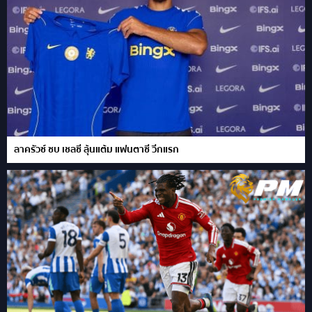
ลาครัวซ์ ซบ เชลซี ลุ้นแต้ม แฟนตาซี วีกแรก