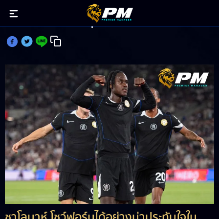
ชาโลบาห์ เกมรับดีเกมรุกได้ โกยแต้มสามเกมติด
ชาโลบาห์ โชว์ฟอร์มได้อย่างน่าประทับใจใน