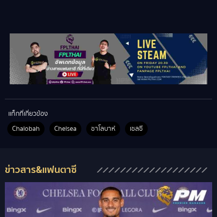
แท็กที่เกี่ยวข้อง
Chalobah
Chelsea
ชาโลบาห์
เชลซี
ข่าวสาร&แฟนตาซี