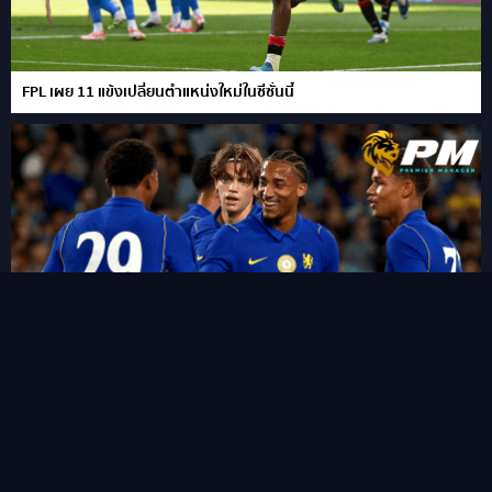
FPL เผย 11 แข้งเปลี่ยนตำแหน่งใหม่ในซีซั่นนี้
“ชูเอา เปโดร” ซัดแฮททริคสายฟ้าแลบ!พลิกนรกพาเชลซี อัด เวสเทิร์น
ซิดนีย์ 6-4