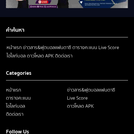
คำค้นหา
หน้าแรก
ข่าวสาร&ฟุตบอลแฟนตาซี
ตารางคะแนน
Live Score
ไฮไลท์บอล
ดาวโหลด APK
ติดต่อเรา
Categories
หน้าแรก
ข่าวสาร&ฟุตบอลแฟนตาซี
ตารางคะแนน
Live Score
ไฮไลท์บอล
ดาวโหลด APK
ติดต่อเรา
Follow Us