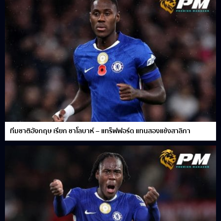
ทีมชาติอังกฤษ เรียก ชาโลบาห์ – แทร็ฟฟอร์ด แทนสองแข้งสาลิกา