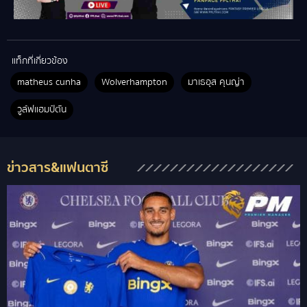
แท็กที่เกี่ยวข้อง
matheus cunha
Wolverhampton
มาเธอุส คุนญ่า
วูล์ฟแฮมป์ตัน
ข่าวสาร&แฟนตาซี