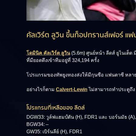
คัลเวิร์ต ลูวิน ขึ้นท็อปทรานส์เฟอร์ แ
โดมินิค คัลเวิร์ต ลูวิน
(5.6m)
ศูนย์หน้า ลีดส์ ยูไนเต็
ที่มียอดดึงเข้าทีมอยู่ที่ 324,194 ครั้ง
โปรแกรมของทัพยูงทองส่งให้มีกุนซือ แฟนตาซี หลายรา
อย่างไรก็ตาม
Calvert-Lewin
ไม่สามารถทำประตูถึง 6
โปรแกรมที่เหลือของ ลีดส์
DGW33: วูล์ฟแฮมป์ตัน (H), FDR1 และ บอร์นมัธ (A
BGW34: –
GW35: เบิร์นลีย์ (H), FDR1