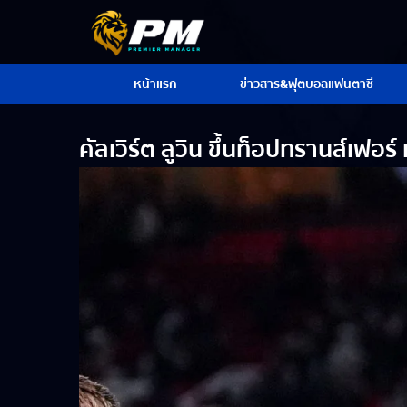
หน้าแรก
ข่าวสาร&ฟุตบอลแฟนตาซี
คัลเวิร์ต ลูวิน ขึ้นท็อปทรานส์เฟอร