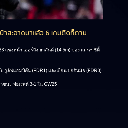
วจะเป้าสะอาดมาแล้ว 6 เกมติดก็ตาม
ก 33 แซงหน้า
เออร์ลิง ฮาลันด์ (14.5m)
ของ แมนฯ ซิตี้
ับ วูล์ฟแฮมป์ตัน (FDR1) และเยือน บอร์นมัธ (FDR3)
่เอาชนะ ฟอเรสต์ 3-1 ใน GW25