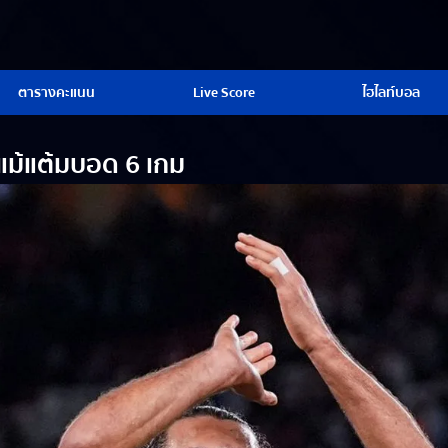
ตารางคะแนน
Live Score
ไฮไลท์บอล
์ แม้แต้มบอด 6 เกม