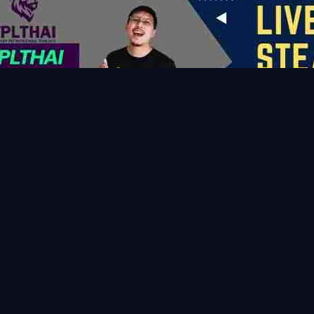
ลเวิร์ต ลูวิน
ลีดส์
ลีดส์ ยูไนเต็ด