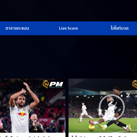
ตารางคะแนน
Live Score
ไฮไลท์บอล