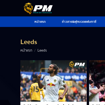
หน้าแรก
ข่าวสาร&ฟุตบอลแฟนตาซี
Leeds
หน้าแรก
Leeds