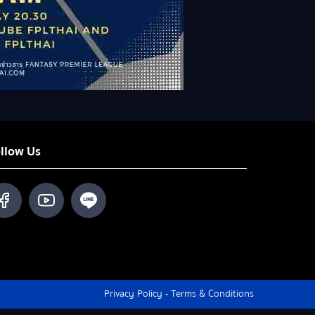
llow Us
Privacy Policy
-
Terms & Conditions