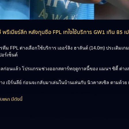
รีเมียร์ลีก หลังกุนซือ FPL เทใจใช้บริการ GW1 เกิน 85 เปอ
ารทีม FPL ต่างเลือกใช้บริการ
เออร์ลิง ฮาลันด์ (14.0m)
ประเดิมเกมส
เปอร์เซ็นต์
ก่อนแล้ว โปรแกรมช่วงออกสตาร์ทฤดูกาลนี้ของ แมนฯ ซิตี้ ต่างล่อ
ง เบิร์นลีย์ ก่อนจะกลับมาเล่นในบ้านเล่นกับ นิวคาสเซิล ตามด้วย เช
บแรก มีดังนี้