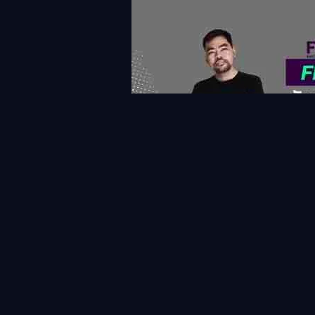
แท็กที่เกี่ยวข้อง
FPLTHAI
กาเบรียล เฆซุส
นูเญซ
วัตกินส์
ฮาลั
ข่าวสาร&แฟนตาซี