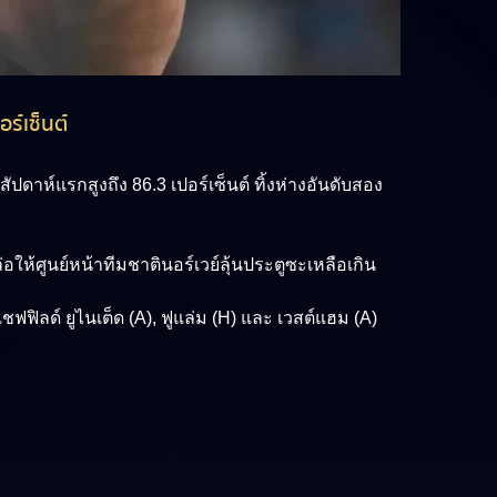
ร์เซ็นต์
ัปดาห์แรกสูงถึง 86.3 เปอร์เซ็นต์ ทิ้งห่างอันดับสอง
ให้ศูนย์หน้าทีมชาตินอร์เวย์ลุ้นประตูซะเหลือเกิน
ฟฟิลด์ ยูไนเต็ด (A), ฟูแล่ม (H) และ เวสต์แฮม (A)