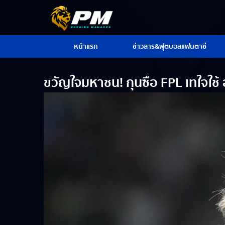
หน้าแรก
ข่าวสาร&ฟุตบอลแฟนตาซี
ขวัญใจมหาชน! กุนซือ FPL เทใจใช้