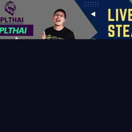
นด์
เอ็นคุนคู