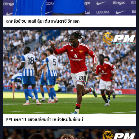
ลาครัวซ์ ซบ เชลซี ลุ้นแต้ม แฟนตาซี วีกแรก
FPL เผย 11 แข้งเปลี่ยนตำแหน่งใหม่ในซีซั่นนี้