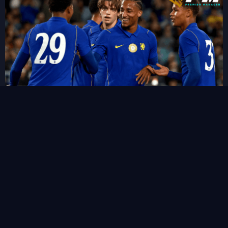
“ชูเอา เปโดร” ซัดแฮททริคสายฟ้าแลบ!พลิกนรกพาเชลซี อัด เวสเทิร์น
ซิดนีย์ 6-4