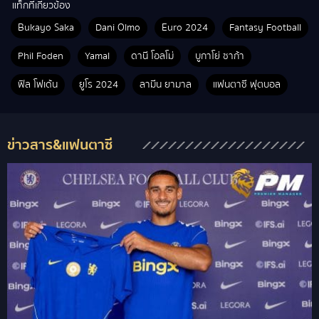
แท็กที่เกี่ยวข้อง
Bukayo Saka
Dani Olmo
Euro 2024
Fantasy Football
Phil Foden
Yamal
ดานี โอลโม่
บูกาโย่ ซาก้า
ฟิล โฟเด้น
ยูโร 2024
ลามีน ยามาล
แฟนตาซี ฟุตบอล
ข่าวสาร&แฟนตาซี