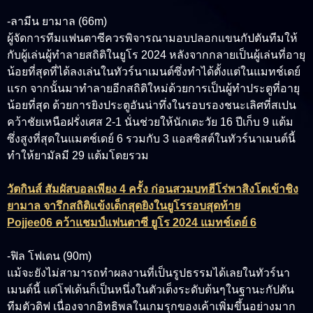
-ลามีน ยามาล (66m)
ผู้จัดการทีมแฟนตาซีควรพิจารณามอบปลอกแขนกัปตันทีมให้
กับผู้เล่นผู้ทำลายสถิติในยูโร 2024 หลังจากกลายเป็นผู้เล่นที่อายุ
น้อยที่สุดที่ได้ลงเล่นในทัวร์นาเมนต์ซึ่งทำได้ตั้งแต่ในแมทช์เดย์
แรก จากนั้นมาทำลายอีกสถิติใหม่ด้วยการเป็นผู้ทำประตูที่อายุ
น้อยที่สุด ด้วยการยิงประตูอันน่าทึ่งในรอบรองชนะเลิศที่สเปน
คว้าชัยเหนือฝรั่งเศส 2-1 นั่นช่วยให้นักเตะวัย 16 ปีเก็บ 9 แต้ม
ซึ่งสูงที่สุดในแมตช์เดย์ 6 รวมกับ 3 แอสซิสต์ในทัวร์นาเมนต์นี้
ทำให้ยามัลมี 29 แต้มโดยรวม
วัตกินส์ สัมผัสบอลเพียง 4 ครั้ง ก่อนสวมบทฮีโร่พาสิงโตเข้าชิง
ยามาล จารึกสถิติแข้งเด็กสุดยิงในยูโรรอบสุดท้าย
Pojjee06 คว้าแชมป์แฟนตาซี ยูโร 2024 แมทช์เดย์ 6
-ฟิล โฟเดน (90m)
แม้จะยังไม่สามารถทำผลงานที่เป็นรูปธรรมได้เลยในทัวร์นา
เมนต์นี้ แต่โฟเด้นก็เป็นหนึ่งในตัวเต็งระดับต้นๆในฐานะกัปตัน
ทีมตัวดิฟ เนื่องจากอิทธิพลในเกมรุกของเค้าเพิ่มขึ้นอย่างมาก