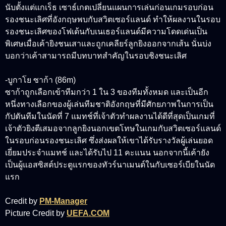
นับตั้งแต่แกเร็ธ เซาธ์เกตเปลี่ยนแผนการเล่นก่อนเกมรอบก่อน
รองชนะเลิศที่อังกฤษพบกับสวิตเซอร์แลนด์ ทำให้ผลงานในรอบ
รองชนะเลิศของโฟเด้นกับเนเธอร์แลนด์มีความโดดเด่นเป็น
พิเศษเมื่อเค้ายิงชนเสาและถูกเคลียร์ลูกยิงออกจากเส้น นั่นบ่ง
บอกว่าเค้าสามารถมีบทบาทสำคัญในรอบชิงชนะเลิศ
-บูกาโย ซาก้า (86m)
ซาก้าถูกเลือกเข้าทีมกว่า 1 ใน 3 ของทีมทั้งหมด และเป็นอีก
หนึ่งทางเลือกของผู้เล่นทีมชาติอังกฤษที่มีศักยภาพในการเป็น
กัปตันทีมในนัดที่ 7 แมทช์ที่เจ้าตัวทำผลงานได้ดีที่สุดเป็นเกมที่
เจ้าตัวยิงตีเสมอจากลูกยิงนอกเขตโทษในเกมกับสวิตเซอร์แลนด์
ในรอบก่อนรองชนะเลิศ ซึ่งส่งผลให้เขาได้รับรางวัลผู้เล่นยอด
เยี่ยมประจำแมทช์ และได้รับไป 11 คะแนน นอกจากนี้เค้ายัง
เป็นผู้แอสซิสต์ประตูแรกของทัวร์นาเมนต์ในกับเซอร์เบียในนัด
แรก
Credit by
PM-Manager
Picture Credit by
UEFA.COM