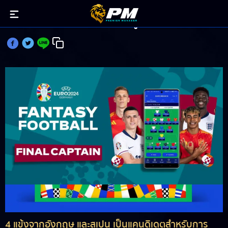
ใครคือ กัปตันทีม ที่น่าเลือกใช้ในยูโรแฟนตาซีนัดชิง?
4 แข้งจากอังกฤษ และสเปน เป็นแคนดิเดตสำหรับการ