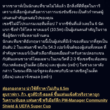
หากซาลาห์เป็นนักเตะที่ขาดไม่ได้แล้ว อีกสิ่งที่ดีที่สุดในการิ
เคราะห์เลือกผู้เล่นคือตารางการแข่งขันซึ่งจะเป็นตัวกำหนดผู้
เล่นคนสำคัญคนต่อไปของคุณ
เชลซีไม่มีโปรแกรมเจอทีมท็อป 7 จากซีซั่นที่แล้วเลยใน 6 นัด
แรก ซึ่งทำให้โคล พาลเมอร์ (10.5m) เป็นผู้เล่นคนสำคัญในราย
ชื่อผู้จัดการทีมหลายล้านคน
นักเตะทีมชาติอังกฤษรายนี้เป็นผู้เล่นที่มีเจ้าของทีมมากที่สุดเป็น
อันดับ 2 ในแฟนตาซี พบใน 54.3 เปอร์เซ็นต์ของผู้เล่นทั้งหมด ที่
สำคัญพาลเมอร์เป็นตัวเลือกที่ยอดเยี่ยมสำหรับสวมปลอกแขน
กัปตันแทนซาลาห์โดยเฉพาะในเกมวีคที่ 2-3 ซึ่งเชลซีจะต้องพบ
กับเวสต์แฮมยูไนเต็ด (เยือน) และฟูแล่ม (เหย้า) ในช่วงเวลาดัง
กล่าว ในขณะที่ลิเวอร์พูลจะต้องพบกับนิวคาสเซิลยูไนเต็ด
(เยือน) และอาร์เซนอล (เหย้า)
ส่องกองกลาง น่าใช้ที่ราคาไม่เกิน 6.5m
ดูบราฟกา, กิว, ดูวส์บิวรี-ฮอลล์ ขึ้นแท่นแข้งตัวจริงราคาถูก
วิเคราะห์บอล แฟนตาซี พรีเมียร์ลีก PM-Manager Community
Shield & UEFA Super Cup