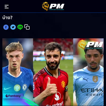
กองกลาง เกรดพรีเมียมราคา7.0mขึ้นไป ตัวไหนน่าใช้
บ้าง?