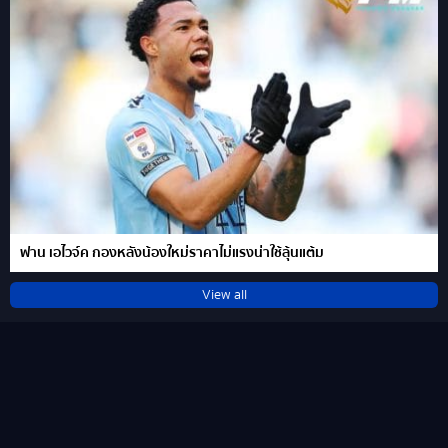
ฟาน เอไวจ์ค กองหลังน้องใหม่ราคาไม่แรงน่าใช้ลุ้นแต้ม
View all
คำค้นหา
หน้าแรก
ข่าวสาร&ฟุตบอลแฟนตาซี
ตารางคะแนน
Live Score