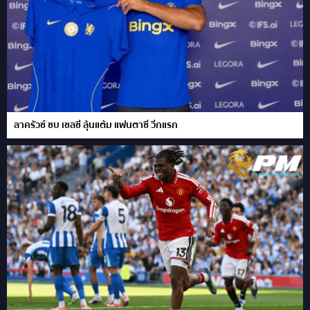
ลาครัวซ์ ซบ เชลซี ลุ้นแต้ม แฟนตาซี วีกแรก