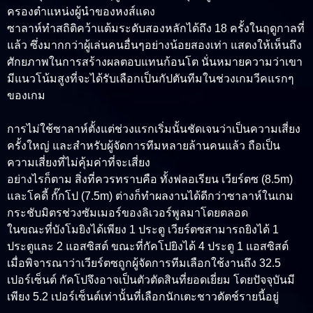
ครองตำแหน่งผู้นำของหงส์แดง
ซาลาห์ทำสถิติคว้าแต้มระดับสองหลักได้ถึง 18 ครั้งในฤดูกาลที่
แล้ว ซึ่งมากกว่าผู้เล่นคนอื่นๆอย่างน้อยสองเท่า แสดงให้เห็นถึง
ศักยภาพในการสร้างผลตอบแทนก้อนโต นั่นหมายความว่าเขา
มีแนวโน้มสูงที่จะได้รับเลือกเป็นกัปตันทีมในช่วงเกมวีคแรกๆ
ของเกม
การไม่ใช้ซาลาห์ตั้งแต่ช่วงแรกเริ่มนั้นชัดเจนว่าเป็นความเสี่ยง
ครั้งใหญ่ และสำหรับผู้จัดการทีมหลายล้านคนแล้ว ถือเป็น
ความเสี่ยงที่ไม่คุ้มค่าที่จะเสี่ยง
อย่างไรก็ตาม สิ่งที่ควรทราบคือ ทั้งฟลอเรียน เวียร์ตซ (8.5m)
และโคดี้ กั๊กโป (7.5m) ต่างก็ทำผลงานได้ดีกว่าซาลาห์ในเกม
กระชับมิตรช่วงซัมเมอร์ของลิเวอร์พูลมาโดยตลอด
ในขณะที่บังโมยิงได้เพียง 1 ประตู เวียร์ตซสามารถยิงได้ 1
ประตูและ 2 แอสซิสต์ ขณะที่กัคโปยิงได้ 4 ประตู 1 แอสซิสต์
เมื่อพิจารณาว่าเวียร์ตซถูกผู้จัดการทีมเลือกใช้งานถึง 32.5
เปอร์เซ็นต์ กัคโปจึงอาจเป็นตัวตัดสินที่ยอดเยี่ยม โดยปัจจุบันมี
เพียง 5.2 เปอร์เซ็นต์เท่านั้นที่เลือกนักเตะชาวดัตช์รายนี้อยู่