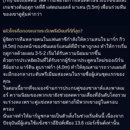
(7m) ของแอสตัน วิลล่า ก็มีฟอร์มการเล่นที่ดีในช่วงปรีซีซั่นและ
เกมช่วงต้นฤดูกาลที่ดี แต่ดอนเยลล์ มาเลน (5.5m) เพื่อนร่วมทีม
ของเขาดูคุ้มค่ากว่า
แล้วใครคือกองกลางระดับพรีเมียมที่ดีที่สุด?
ผู้จัดการทีมหลายคนในแฟนตาซีกำลังให้ความสนใจ มาร์ก กิว
(4.5m) กองหน้าของซันเดอร์แลนด์ที่มีราคาถูกลง ทำให้การเริ่ม
ฤดูกาลด้วยแผน 3-5-2 เริ่มได้รับความนิยมมากขึ้น
ด้วยการประหยัดเงินที่ได้รับจากผู้รักษาประตูคนใหม่ของเบิร์น
ลีย์อย่าง มาร์ติน ดูบราฟก้า (4.0m) ทำให้คุณสามารถวางแผนที่
จะมีกองกลางระดับพรีเมียมสองคนในรายชื่อผู้เล่นชุดแรกของ
คุณ
ในตอนนี้ยากที่จะมองข้ามการประกบคู่ของซาลาห์และพาลเม
อร์ ความนิยมของพวกเขายังช่วยลดความเสี่ยงที่อันดับโดยรวม
จะร่วงลง เพราะคู่แข่งหลายรายต่างก็มีพวกเขาอยู่ในครอบ
ครอง
นั่นอาจทำให้มาร์มูชกลายเป็นตัวเต็งในช่วงเริ่มต้นนี้ เนื่องจาก
ปัจจุบันมีผู้เล่นใช้แข้งชาวอียิปต์เพียง 13.6 เปอร์เซ็นต์เท่านั้น