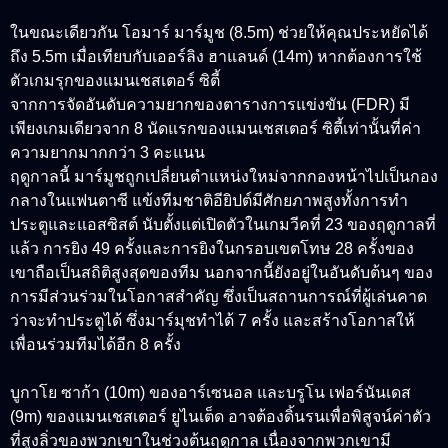
ในขณะเดียวกัน โอมาร์ มาร์มูช (8.5m) ช่วยให้คุณประหยัดได้
ถึง 5.5m เมื่อเทียบกับเออร์ลิง ฮาแลนด์ (14m) หากต้องการใช้
ตัวเกมรุกของแมนเชสเตอร์ ซิตี้
จากการจัดอันดับความยากของตารางการแข่งขัน (FDR) มี
เพียงเกมเดียวจาก 8 นัดแรกของแมนเชสเตอร์ ซิตี้เท่านั้นที่ค่า
ความยากมากกว่า 3 คะแนน
ฤดูกาลนี้ มาร์มูชถูกเปลี่ยนตำแหน่งใหม่จากกองหน้าไปเป็นกอง
กลางในแฟนตาซี แข้งทีมชาติอียิปต์มีศักยภาพสูงทั้งการทำ
ประตูและแอสซิสต์ นับตั้งแต่เปิดตัวในเกมวีคที่ 23 ของฤดูกาลที่
แล้ว การยิง 49 ครั้งและการยิงในกรอบเขตโทษ 28 ครั้งของ
เขาถือเป็นสถิติสูงสุดของทีม นอกจากนี้ยังอยู่ในอันดับต้นๆ ของ
การมีส่วนร่วมในโอกาสสำคัญ ซึ่งเป็นสถานการณ์ที่ผู้เล่นคาด
ว่าจะทำประตูได้ ซึ่งมาร์มุชทำได้ 7 ครั้ง และสร้างโอกาสให้
เพื่อนร่วมทีมได้อีก 8 ครั้ง
บูกาโย ซาก้า (10m) ของอาร์เซนอล และบรูโน เฟอร์นันเดส
(9m) ของแมนเชสเตอร์ ยูไนเต็ด อาจต้องดิ้นรนเพื่อพิสูจน์ค่าตัว
ที่สูงลิ่วของพวกเขาในช่วงต้นฤดูกาล เนื่องจากพวกเขามี