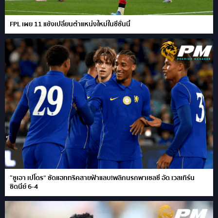
FPL เผย 11 แข้งเปลี่ยนตำแหน่งใหม่ในซีซั่นนี้
“ชูเอา เปโดร” ซัดแฮททริคสายฟ้าแลบ!พลิกนรกพาเชลซี อัด เวสเทิร์น
ซิดนีย์ 6-4