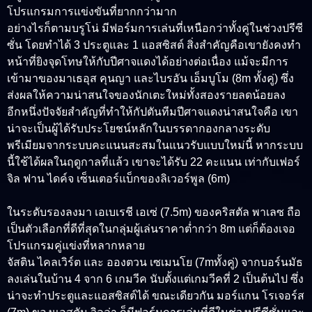
โปรแกรมการแข่งขันที่ยากกว่ามาก
อย่างไรก็ตามบรูโน่ มีฟอร์มการเล่นที่เหนือกว่าทั้งคู่ในช่วงปรีซี
ซั่น โดยทำได้ 3 ประตูและ 1 แอสซิสต์ สิ่งสำคัญคือเขายังคงทำ
หน้าที่ยิงจุดโทษให้กับปีศาจแดงได้อย่างต่อเนื่อง แม้จะมีการ
เข้ามาของมาเธอุส คุนญา และไบรอัน เอ็มบูโม (8m ทั้งคู่) ซึ่ง
ส่งผลให้ความน่าสนใจของนักเตะใหม่ทั้งสองรายลดน้อยลง
อีกหนึ่งปัจจัยสำคัญที่ทำให้กัปตันทีมปีศาจแดงน่าสนใจคือ เขา
น่าจะเป็นผู้ได้รับประโยชน์หลักในบรรดากองกลางระดับ
พรีเมียมจากระบบคะแนนสะสมในแนวรับแบบใหม่นี้ หากระบบ
นี้ใช้ได้ผลในฤดูกาลที่แล้ว เขาจะได้รับ 22 คะแนน เท่ากับเฟอร์
จิล ฟาน ไดค์จ เซ็นเตอร์แบ็กของลิเวอร์พูล (6m)
ในระดับรองลงมา เอเบเรชี เอเซ่ (7.5m) ของคริสตัล พาเลซ ถือ
เป็นตัวเลือกที่ดีที่สุดในกลุ่มผู้เล่นราคาต่ำกว่า 8m แต่ก็ต้องเจอ
โปรแกรมคู่แข่งที่หลากหลาย
จัสติน ไคลเวิร์ต และ อองตวน เซเมนโย (7mทั้งคู่) จากบอร์นมัธ
ลงเล่นในบ้าน 4 จาก 6 เกมวีค นับตั้งแต่เกมวีคที่ 2 เป็นต้นไป ซึ่ง
น่าจะทำประตูและแอสซิสต์ได้ ขณะเดียวกัน มอร์แกน โรเจอร์ส