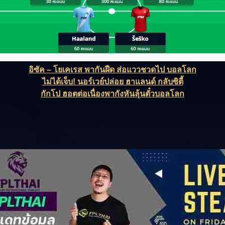
อิซัค – โยเคเรส พากันฝืด ส่อแววชวดไป บอลโลก
ไม่ได้เจ็บ! นอร์เวย์ปล่อย ฮาแลนด์ กลับซิตี้
กักโป ฮอตต่อเนื่องพากังหันลุ้นตั๋วบอลโลก