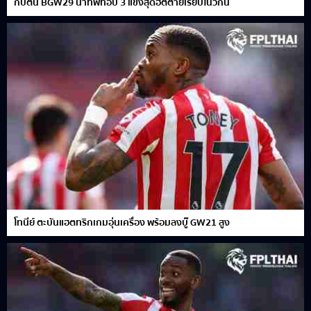
กัปตัน BGW29 นำทัพท็อป 3 แข้งสุดฮิตตายเรียบในวีกนี้
โทนีย์ ตะบันแฮตทริกเกมอุ่นเครื่อง พร้อมลงบู๊ GW21 สูง