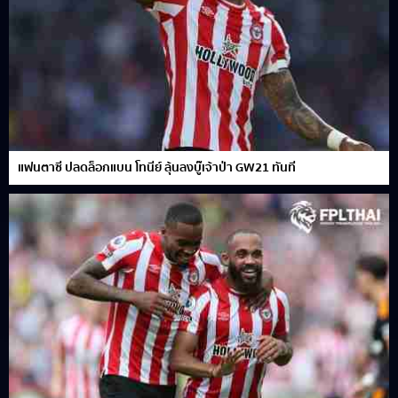
แฟนตาซี ปลดล็อกแบน โทนีย์ ลุ้นลงบู๊เจ้าป่า GW21 ทันที