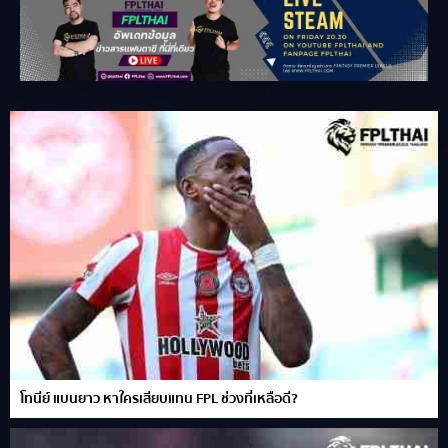
โทนีย์ แบนยาว หาใครเสียบแทน FPL ช่วงที่เหลือดี?