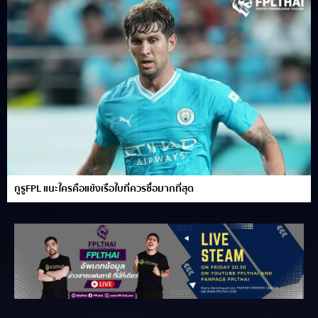
กูรูFPL แนะใครคือแข้งเรือใบที่ควรซื้อมากที่สุด