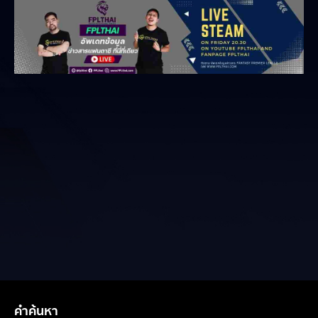
คำค้นหา