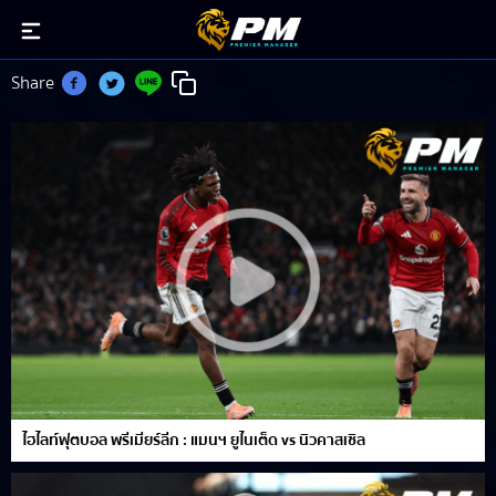
Manchester United
Share
ไฮไลท์ฟุตบอล พรีเมียร์ลีก : แมนฯ ยูไนเต็ด vs นิวคาสเซิล