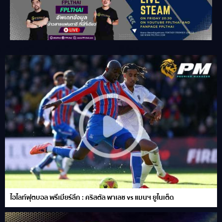
ไฮไลท์ฟุตบอล พรีเมียร์ลีก : คริสตัล พาเลซ vs แมนฯ ยูไนเต็ด