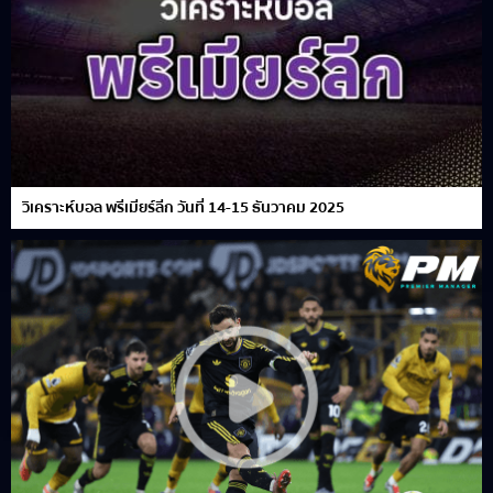
วิเคราะห์บอล พรีเมียร์ลีก วันที่ 14-15 ธันวาคม 2025