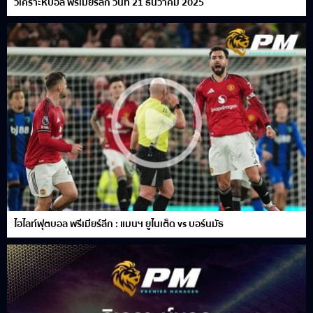
วิเคราะห์บอล พรีเมียร์ลีก วันที่ 21 ธันวาคม 2025
ไฮไลท์ฟุตบอล พรีเมียร์ลีก : แมนฯ ยูไนเต็ด vs บอร์นมัธ