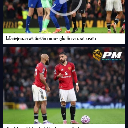
ไฮไลท์ฟุตบอล พรีเมียร์ลีก : แมนฯ ยูไนเต็ด vs เอฟเวอร์ตัน