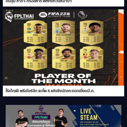
ปืนลุ้น ซาก้า-ทรอสซาร์ ฟิตทิ้งทวนหมาป่า
ไร้เด็กผี! พรีเมียร์ลีก แบโผ 6 แข้งชิงนักเตะยอดเยี่ยมมี.ค.