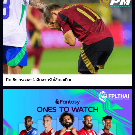
ปืนเซ็ง ทรอสซาร์ เจ็บจากรับใช้เบลเยี่ยม