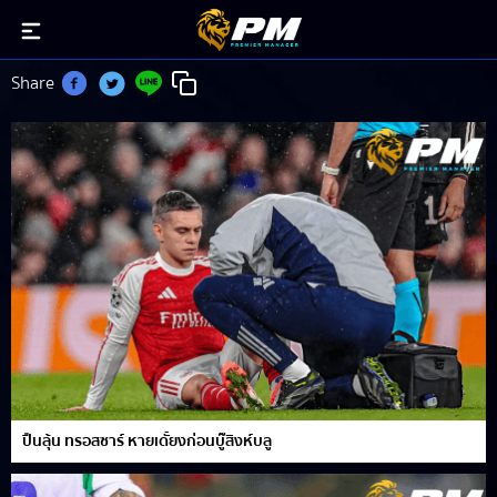
Leandro Trossard
Share
ปืนลุ้น ทรอสซาร์ หายเดั้ยงก่อนบู๊สิงห์บลู