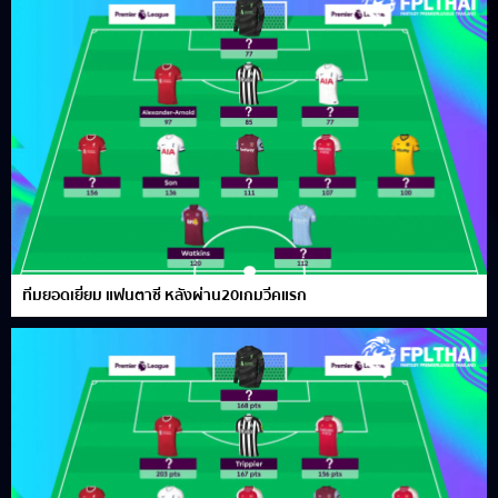
ทีมยอดเยี่ยม แฟนตาซี หลังผ่าน20เกมวีคแรก