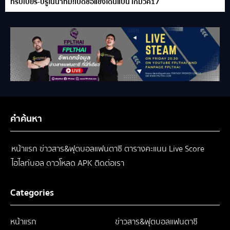
ทริปเปียร์-บรูโน่นำทีม!เปิดชื่อแข้งโดนแบน เกมวีค17
คำค้นหา
หน้าแรก
ข่าวสาร&ฟุตบอลแฟนตาซี
ตารางคะแนน
Live Score
ไฮไลท์บอล
ดาวโหลด APK
ติดต่อเรา
Categories
หน้าแรก
ข่าวสาร&ฟุตบอลแฟนตาซี