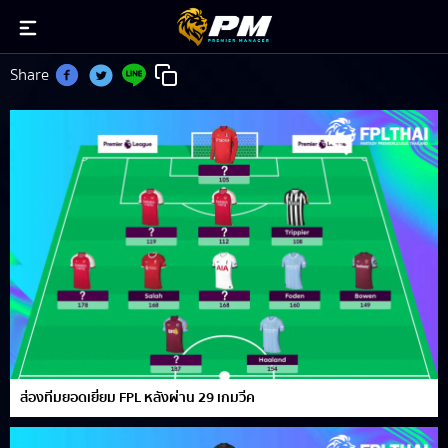
Kieran Trippier
Share
ส่องทีมยอดเยี่ยม FPL หลังผ่าน 29 เกมวีค