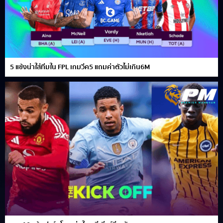
5 แข้งน่าใส่ทีมใน FPL เกมวีค5 แถมค่าตัวไม่เกิน6M