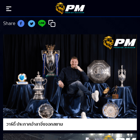
Jamie Vardy
Share
วาร์ดี้ ประกาศอำลาจิ้งจอกสยาม