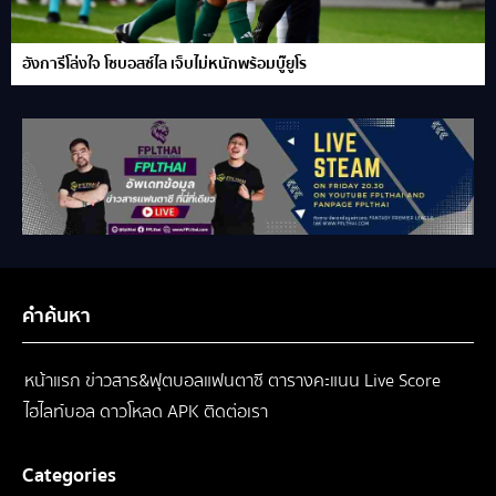
ฮังการีโล่งใจ โซบอสซ์ไล เจ็บไม่หนักพร้อมบู๊ยูโร
คำค้นหา
หน้าแรก
ข่าวสาร&ฟุตบอลแฟนตาซี
ตารางคะแนน
Live Score
ไฮไลท์บอล
ดาวโหลด APK
ติดต่อเรา
Categories