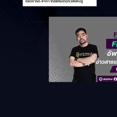
โอเดการ์ด-ชาก้า โกยแต้มเกมรัวสิงห์บลู