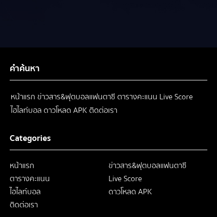
คำค้นหา
หน้าแรก
ข่าวสาร&ฟุตบอลแฟนตาซี
ตารางคะแนน
Live Score
ไฮไลท์บอล
ดาวโหลด APK
ติดต่อเรา
Categories
หน้าแรก
ข่าวสาร&ฟุตบอลแฟนตาซี
ตารางคะแนน
Live Score
ไฮไลท์บอล
ดาวโหลด APK
ติดต่อเรา