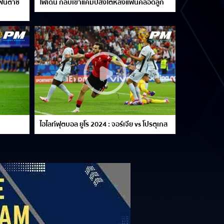
แฟนตาซี
โฟเด้น กลับเข้าแคมป์สิงโตหลังแฟนคลอดลูก
ไฮไลท์ฟุตบอล ยูโร 2024 : จอร์เจีย vs โปรตุเกส