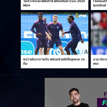
วิเคราะห์บอล แฟนตาซี พรีเมียร์ลีก Euro 2024
ChelseaFC
MD4
แมทช์เดย์
ชอว์ สลัดอาการเจ็บ พร้อมช่วยสิงโตลุยรอบ 16
มามาร์ดาช
ทีม
แรก