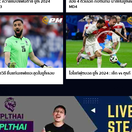
 คว้าแชมป์แฟนตาซี ยูโร 2024
ส่อง 4 ตัวเลือก กัปตันทีม น่าใช้ในยูโร
 3
MD4
วิลี ขึ้นแท่นเซฟเยอะสุดในยูโรรอบ
ไฮไลท์ฟุตบอล ยูโร 2024 : เช็ก vs ตุรกี