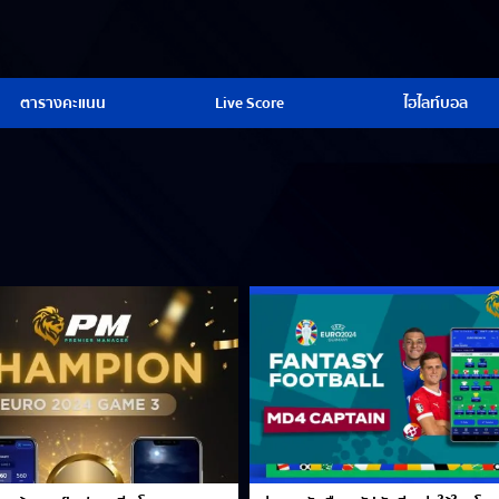
ตารางคะแนน
Live Score
ไฮไลท์บอล