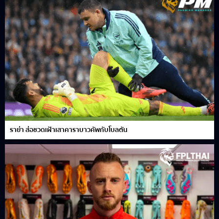
ราย่า ส่อชวดเฝ้าเสาคาราบาวคัพกับโบลตัน