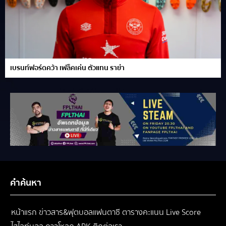
เบรนท์ฟอร์ดคว้า เฟล็คเค่น ตัวแทน ราย่า
คำค้นหา
หน้าแรก
ข่าวสาร&ฟุตบอลแฟนตาซี
ตารางคะแนน
Live Score