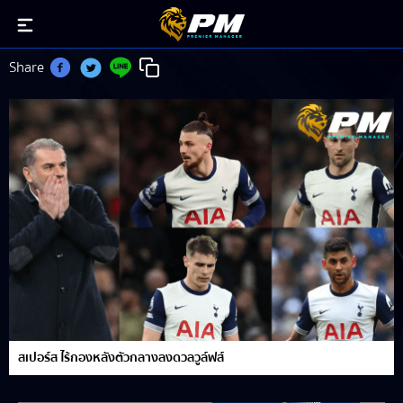
Christian Romero
Share
สเปอร์ส ไร้กองหลังตัวกลางลงดวลวูล์ฟส์