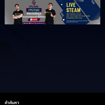
คำค้นหา