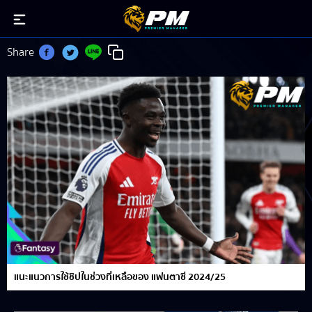
Chip
Share
แนะแนวการใช้ชิปในช่วงที่เหลือของ แฟนตาซี 2024/25