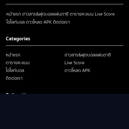
หน้าแรก
ข่าวสาร&ฟุตบอลแฟนตาซี
ตารางคะแนน
Live Score
ไฮไลท์บอล
ดาวโหลด APK
ติดต่อเรา
Categories
หน้าแรก
ข่าวสาร&ฟุตบอลแฟนตาซี
ตารางคะแนน
Live Score
ไฮไลท์บอล
ดาวโหลด APK
ติดต่อเรา
Follow Us