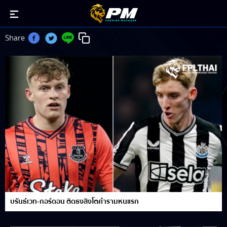
Branthwaite
Share
บรันธ์เวท-กอร์ดอน ติดธงสิงโตคำรามหนแรก