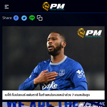
Beto
Share
เบโต้ ท็อปสกอร์ แฟนตาซี ในตำแหน่งกองหน้าช่วง 7 เกมหลังสุด