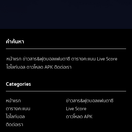
คำค้นหา
หน้าแรก
ข่าวสาร&ฟุตบอลแฟนตาซี
ตารางคะแนน
Live Score
ไฮไลท์บอล
ดาวโหลด APK
ติดต่อเรา
Categories
หน้าแรก
ข่าวสาร&ฟุตบอลแฟนตาซี
ตารางคะแนน
Live Score
ไฮไลท์บอล
ดาวโหลด APK
ติดต่อเรา