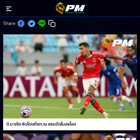
Benfica
Share
ดิ มาเรีย ซัดโทษทิ้งทวน แชมป์สโมสรโลก