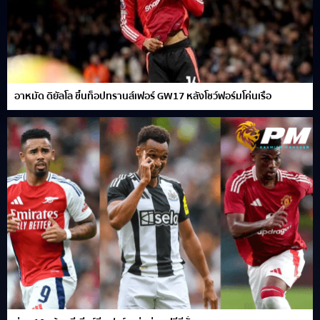
อาหมัด ดิยัลโล ขึ้นท็อปทรานส์เฟอร์ GW17 หลังโชว์ฟอร์มโค่นเรือ