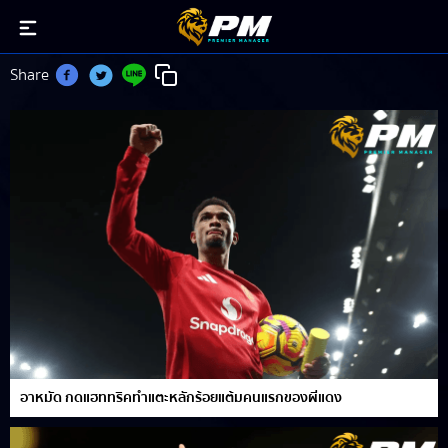
Amad Diallo
Share
อาหมัด กดแฮททริคทำแตะหลักร้อยแต้มคนแรกของผีแดง