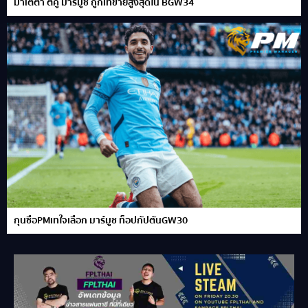
มาเตต้า ตีคู่ มาร์มูช ถูกเทขายสูงสุดใน BGW34
กุนซือPMเทใจเลือก มาร์มูช ท็อปกัปตันGW30