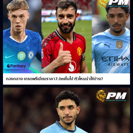
กองกลาง เกรดพรีเมียมราคา7.0mขึ้นไป ตัวไหนน่าใช้บ้าง?