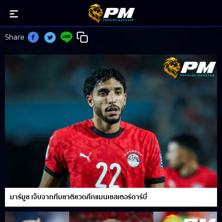
โอมาร์ มาร์มูช
Share
มาร์มูช เจ็บจากทีมชาติชวดศึกแมนเชสเตอร์ดาร์บี้