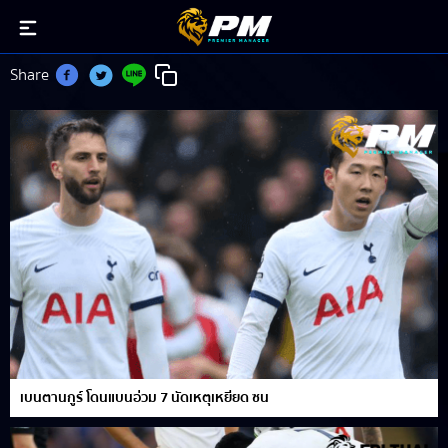
โรดริโก้ เบนตานกูร์
Share
เบนตานกูร์ โดนแบนอ่วม 7 นัดเหตุเหยียด ซน