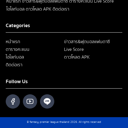
หน้าแรก
ข่าวสาร&ฟุตบอลแฟนตาซี
ตารางคะแนน
Live Score
ไฮไลท์บอล
ดาวโหลด APK
ติดต่อเรา
Categories
หน้าแรก
ข่าวสาร&ฟุตบอลแฟนตาซี
ตารางคะแนน
Live Score
ไฮไลท์บอล
ดาวโหลด APK
ติดต่อเรา
Follow Us
© fantasy premier league thailand 2026. All rights reserved