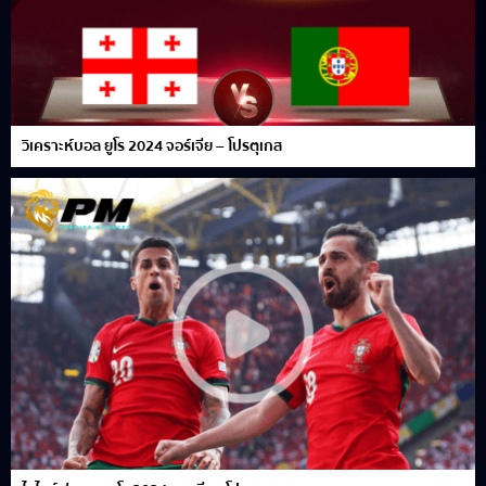
วิเคราะห์บอล ยูโร 2024 จอร์เจีย – โปรตุเกส