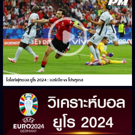
ไฮไลท์ฟุตบอล ยูโร 2024 : จอร์เจีย vs โปรตุเกส