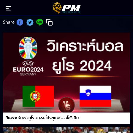
โปรตุเกส
Share
วิเคราะห์บอล ยูโร 2024 โปรตุเกส – สโลวีเนีย