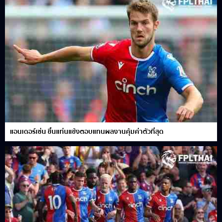
แอนเดอร์เซ่น ขึ้นแท่นแข้งตอบแทนผลงานคุ้มค่าตัวที่สุด