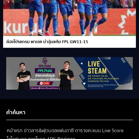
ส่องโปรแกรม พาเลซ น่าลุ้นแต้ม FPL GW11-15
คำค้นหา
หน้าแรก
ข่าวสาร&ฟุตบอลแฟนตาซี
ตารางคะแนน
Live Score