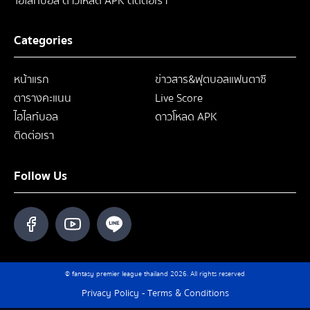
ไฮไลท์บอล
ดาวโหลด APK
ติดต่อเรา
Categories
หน้าแรก
ข่าวสาร&ฟุตบอลแฟนตาซี
ตารางคะแนน
Live Score
ไฮไลท์บอล
ดาวโหลด APK
ติดต่อเรา
Follow Us
© fantasy premier league thailand 2026. All rights reserved
Privacy Policy
-
Terms & Conditions