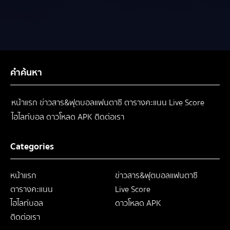
คำค้นหา
หน้าแรก
ข่าวสาร&ฟุตบอลแฟนตาซี
ตารางคะแนน
Live Score
ไฮไลท์บอล
ดาวโหลด APK
ติดต่อเรา
Categories
หน้าแรก
ข่าวสาร&ฟุตบอลแฟนตาซี
ตารางคะแนน
Live Score
ไฮไลท์บอล
ดาวโหลด APK
ติดต่อเรา