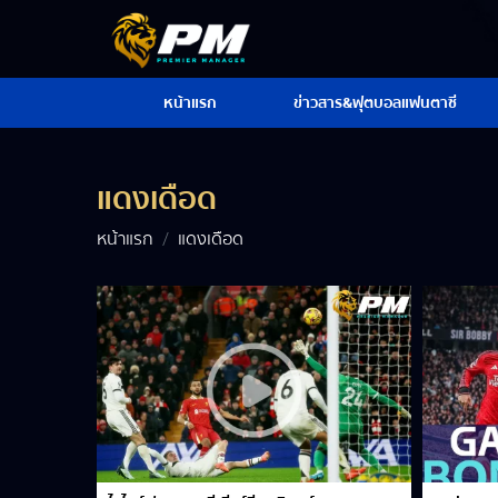
หน้าแรก
ข่าวสาร&ฟุตบอลแฟนตาซี
แดงเดือด
หน้าแรก
แดงเดือด