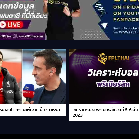
ิมเส้น! แกรี่แนะผีเจาะแบ็คขวาหงส์
วิเคราะห์บอล พรีเมียร์ลีก วันที่ 5-6 ม
2023