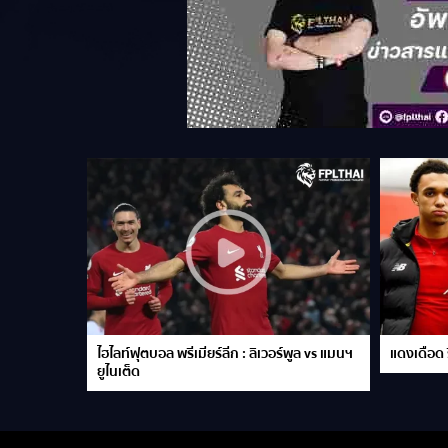
ไฮไลท์ฟุตบอล พรีเมียร์ลีก : ลิเวอร์พูล vs แมนฯ
แดงเดือด ร
ยูไนเต็ด