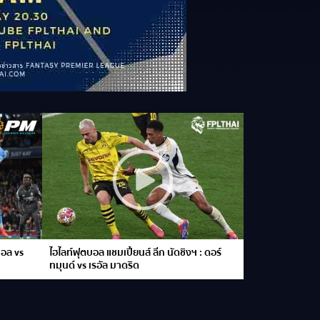
่อล vs
ไฮไลท์ฟุตบอล แชมเปี้ยนส์ ลีก นัดชิงฯ : ดอร์
ทมุนด์ vs เรอัล มาดริด