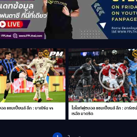
อล แชมเปี้ยนส์ ลีก : บาเยิร์น vs
ไฮไลท์ฟุตบอล แชมเปี้ยนส์ ลีก : อาร์เซน
เรอัล มาดริด