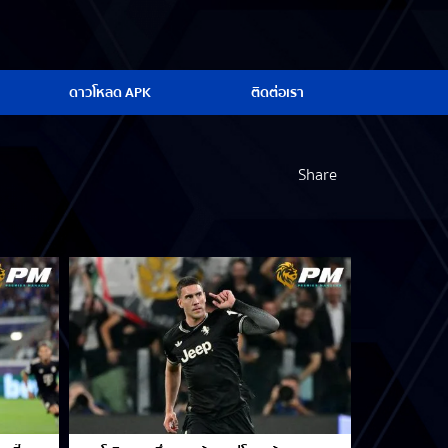
ดาวโหลด APK
ติดต่อเรา
Share