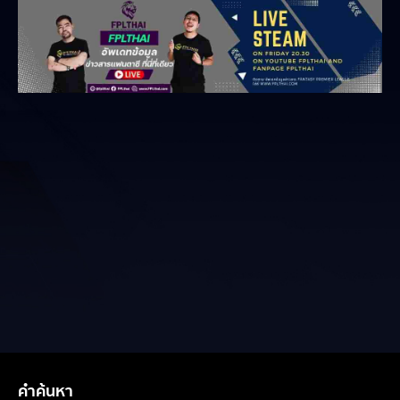
คำค้นหา