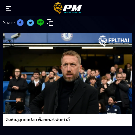
แกรม พ็อตเตอร์
Share
สิงห์บลูสุดทนปลด พ็อตเตอร์ พ้นเก้าอี้