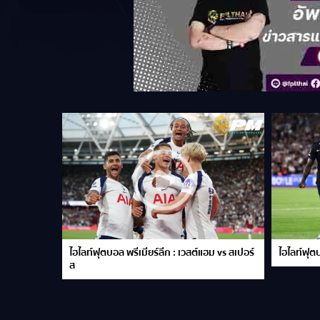
ไฮไลท์ฟุตบอล พรีเมียร์ลีก : เวสต์แฮม vs สเปอร์
ไฮไลท์ฟุตบ
ส