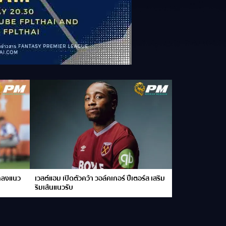
อกลงแนว
เวสต์แฮม เปิดตัวคว้า วอล์คเกอร์ ปีเตอร์ส เสริม
ริมเส้นแนวรับ