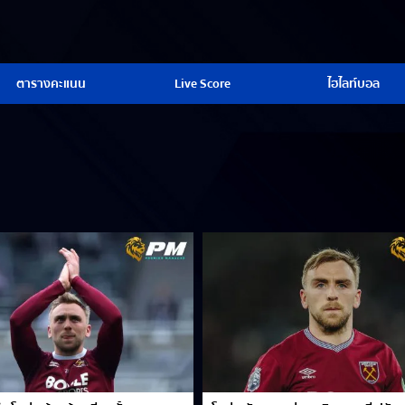
ตารางคะแนน
Live Score
ไฮไลท์บอล