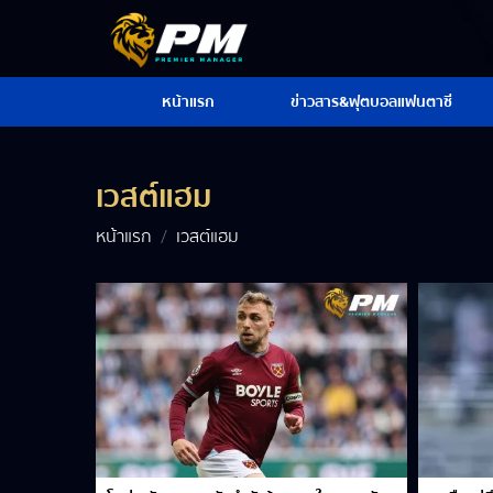
หน้าแรก
ข่าวสาร&ฟุตบอลแฟนตาซี
เวสต์แฮม
หน้าแรก
เวสต์แฮม