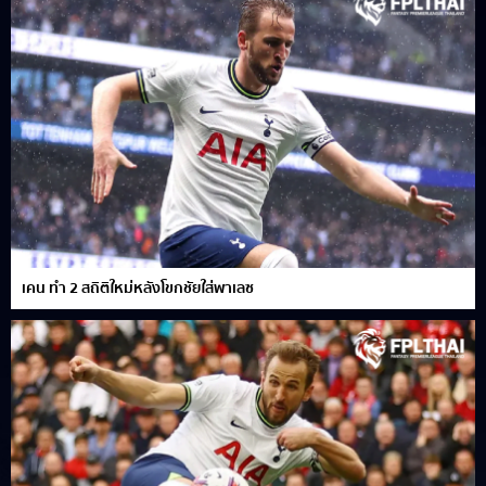
เคน ทำ 2 สถิติใหม่หลังโขกชัยใส่พาเลซ