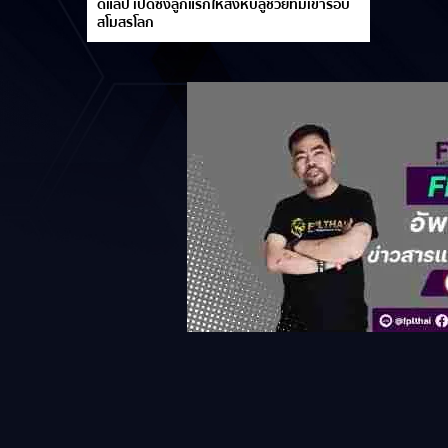
ดีแลป เปิดซิงลูกแรกให้สิงห์บลูช่วยทีมเข้ารอบ
สโมสรโลก