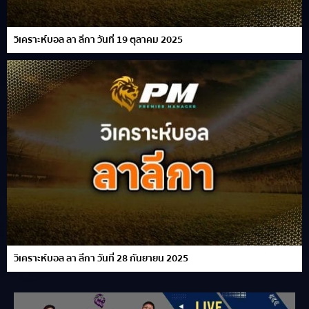
วิเคราะห์บอล ลา ลีกา วันที่ 19 ตุลาคม 2025
วิเคราะห์บอล ลา ลีกา วันที่ 28 กันยายน 2025