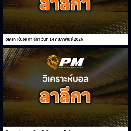
วิเคราะห์บอล ลา ลีกา วันที่ 14 กุมภาพันธ์ 2026