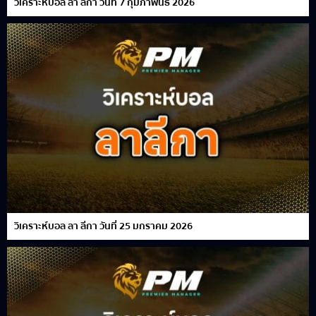
วิเคราะห์บอล ลา ลีกา วันที่ 7 กุมภาพันธ์ 2026
วิเคราะห์บอล ลา ลีกา วันที่ 25 มกราคม 2026