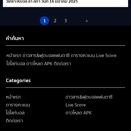
วิเคราะห์บอล ลา ลีกา วันที่ 16 มีนาคม 2025
1
2
3
...
»
คำค้นหา
หน้าแรก
ข่าวสาร&ฟุตบอลแฟนตาซี
ตารางคะแนน
Live Score
ไฮไลท์บอล
ดาวโหลด APK
ติดต่อเรา
Categories
หน้าแรก
ข่าวสาร&ฟุตบอลแฟนตาซี
ตารางคะแนน
Live Score
ไฮไลท์บอล
ดาวโหลด APK
ติดต่อเรา