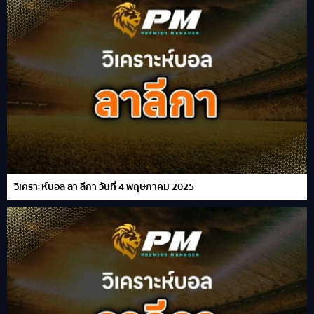
วิเคราะห์บอล ลา ลีกา วันที่ 4 พฤษภาคม 2025