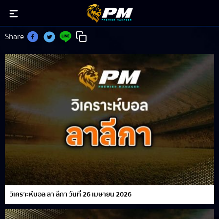
เรอัล โซเซียดัด
Share
วิเคราะห์บอล ลา ลีกา วันที่ 26 เมษายน 2026