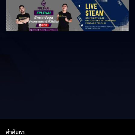
คำค้นหา