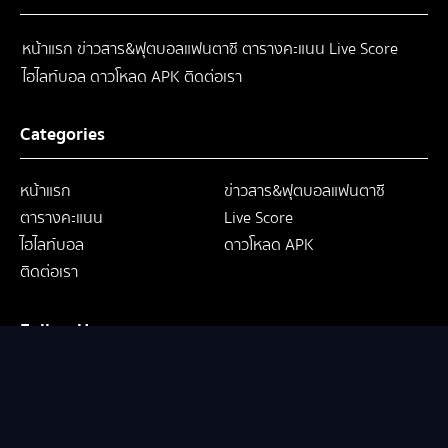
หน้าแรก
ข่าวสาร&ฟุตบอลแฟนตาซี
ตารางคะแนน
Live Score
ไฮไลท์บอล
ดาวโหลด APK
ติดต่อเรา
Categories
หน้าแรก
ข่าวสาร&ฟุตบอลแฟนตาซี
ตารางคะแนน
Live Score
ไฮไลท์บอล
ดาวโหลด APK
ติดต่อเรา
Follow Us