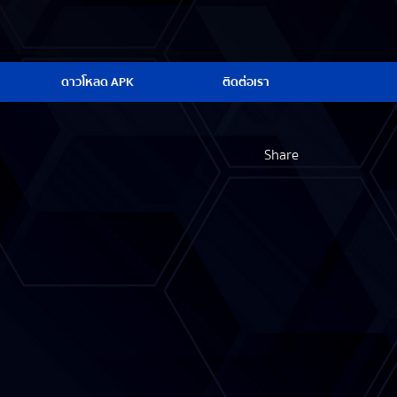
ดาวโหลด APK
ติดต่อเรา
Share