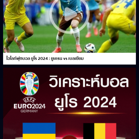
ไฮไลท์ฟุตบอล ยูโร 2024 : ยูเครน vs เบลเยียม