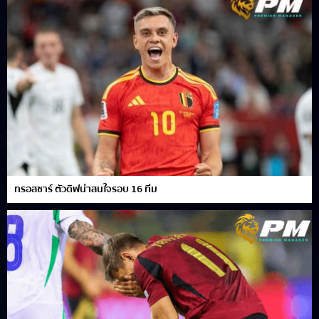
ทรอสซาร์ ตัวดิฟน่าสนใจรอบ 16 ทีม