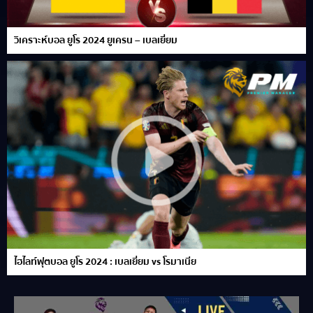
วิเคราะห์บอล ยูโร 2024 ยูเครน – เบลเยี่ยม
ไฮไลท์ฟุตบอล ยูโร 2024 : เบลเยี่ยม vs โรมาเนีย